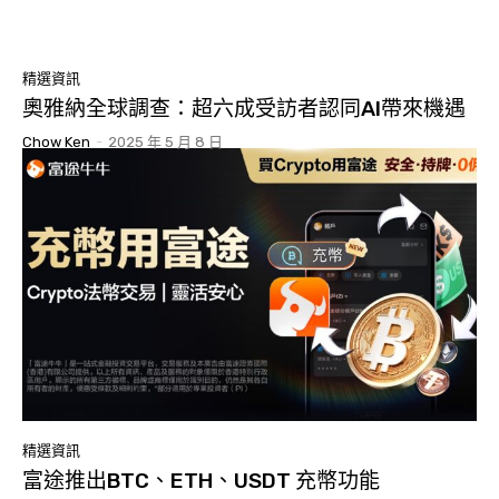
精選資訊
奧雅納全球調查：超六成受訪者認同AI帶來機遇
Chow Ken
-
2025 年 5 月 8 日
精選資訊
富途推出BTC、ETH、USDT 充幣功能