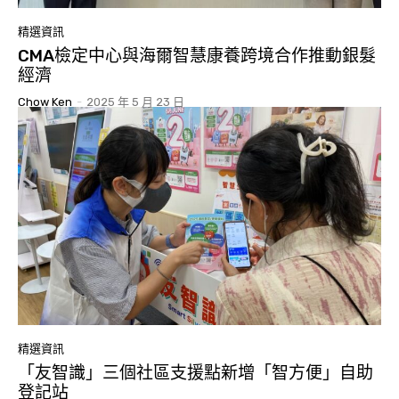
精選資訊
CMA檢定中心與海爾智慧康養跨境合作推動銀髮
經濟
Chow Ken
-
2025 年 5 月 23 日
精選資訊
「友智識」三個社區支援點新增「智方便」自助
登記站