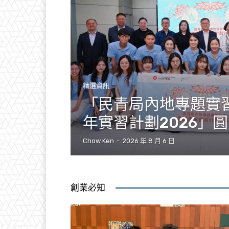
精選資訊
「民青局內地專題實
年實習計劃2026」
Chow Ken
-
2026 年 8 月 6 日
創業必知