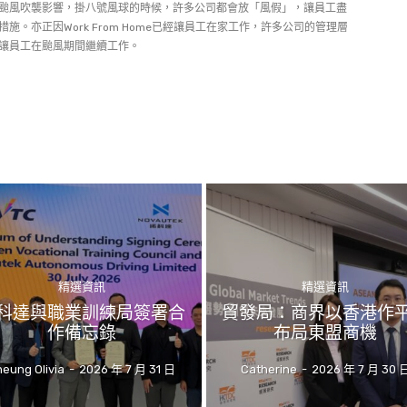
颱風吹襲影響，掛八號風球的時候，許多公司都會放「風假」，讓員工盡
施。亦正因Work From Home已經讓員工在家工作，許多公司的管理層
讓員工在颱風期間繼續工作。
精選資訊
精選資訊
科達與職業訓練局簽署合
貿發局：商界以香港作
作備忘錄
布局東盟商機
eung Olivia
-
2026 年 7 月 31 日
Catherine
-
2026 年 7 月 30 