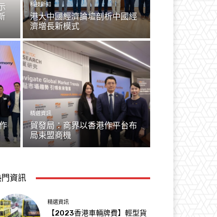
科技新知
展示
新
港大中國經濟論壇剖析中國經
濟增長新模式
精選資訊
作
貿發局：商界以香港作平台布
局東盟商機
熱門資訊
精選資訊
【2023香港車輛牌費】輕型貨