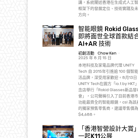
講，系統闡述香港在生成式人工
框架下的發展定位、技術實踐及
方向。
智能眼鏡 Rokid Glas
即將面世全球首款結
AI+AR 技術
初創活動
Chow Ken
-
2025 年 8 月 15 日
本地科技及家電品牌代理 UNITY
Tech 自 2015年引進逾 100 個智
活品牌，深受用家歡迎。8月13日
UNITY Tech在圓方「io.t by HK
念店舉行「Rokid Glasses新品發
會」，公司聲稱引入了目前香港
功能最齊全的智能眼鏡，csl 為該
的獨家預售零售商，建議零售價
$4,688。
「香港智營設計大賞
一起K11公展