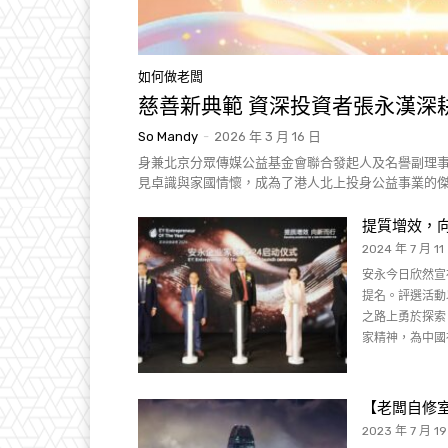
如何做老闆
慈善新典範 資深投資者張永漢深
So Mandy
-
2026 年 3 月 16 日
身兼北京分眾傳媒公益基金會聯合發起人及名譽副理
見卓識與家國情懷，成為了港人北上投身公益事業的
提質增效，向
2024 年 7 月 11
安永今日欣然宣
提名。評選活動
之路上勇於探索
家精神，為中國
【老闆自修室
2023 年 7 月 1