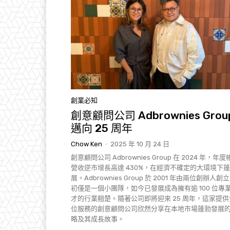
創業必知
創意顧問公司 Adbrownies Grou
邁向 25 周年
Chow Ken
-
2025 年 10 月 24 日
創意顧問公司 Adbrownies Group 在 2024 年，年
營收逆市增長高達 430%，在經濟不確定的大環境下
展。Adbrownies Group 於 2001 年由兩位創辦人創
初僅是一個小團隊，如今已發展成為擁有逾 100 位專
才的行業翹楚。隨著公司即將迎來 25 周年，這家提
位服務的創意顧問公司欣然分享在本地市場蓬勃發展
略及其成長故事。