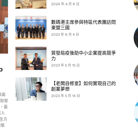
2024 年 6 月 8 日
數碼港主席參與特區代表團訪問
東盟三國
2023 年 8 月 4 日
貿發局疫後助中小企業提高競爭
力
2023 年 5 月 15 日
p
【老闆自修室】如何實現自己的
創業夢想
度帳面
2023 年 5 月 14 日
蓬勃發
立，最
業人
供全方
的策