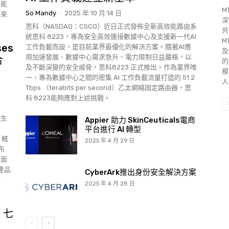
智能
M
So Mandy
-
2025 年 10 月 14 日
未來
深
思科（NASDAQ：CSCO）近日正式發佈全新高效能路由系
共
統思科 8223，專為安全高效連接數據中心及支援新一代AI
M
ses
工作負載而設，是目前業界最優化的解決方案。隨著AI應
及
用加速發展、數據中心需求急升、電力限制日益嚴格，以
合
的
及不斷演變的安全威脅，思科8223 正式推出。作為業界唯
模
一、專為數據中心之間的密集 AI 工作負載流量打造的 51.2
人
Tbps （terabits per second）乙太網絡固定路由器，思
科 8223能夠應對上述挑戰。
能生
Appier 助力 SkinCeuticals電商
平台進行 AI 轉型
T」概
2025 年 4 月 29 日
布
市面
產品
CyberArk推出身份安全解決方案
為
2025 年 4 月 28 日
」七