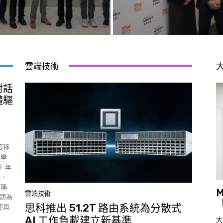
雲端技術
對話
體驅
度移
科學
！》年
長、
下稱
雲端技術
表題為
思科推出 51.2T 路由系統為分散式
徑與
演
AI 工作負載建立新基準
大