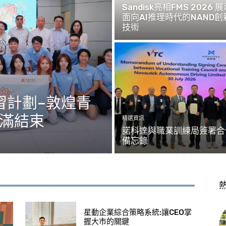
Sandisk亮相FMS 2026 
面向AI推理時代的NAND創
技術
習計劃–敦煌青
圓滿結束
精選資訊
諾科達與職業訓練局簽署合
備忘錄
星動企業綜合策略系統:讓CEO掌
握大市的關鍵