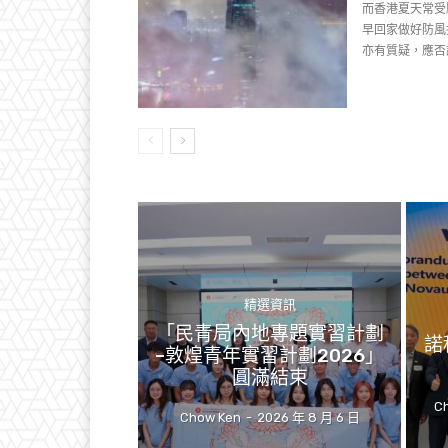
而香港夏天常受
早回家做好防風措
亦有質疑，應否
精選資訊
「民青局內地專題實習計劃
諾
–敦煌青年實習計劃2026」
圓滿結束
Ch
Chow Ken
-
2026 年 8 月 6 日