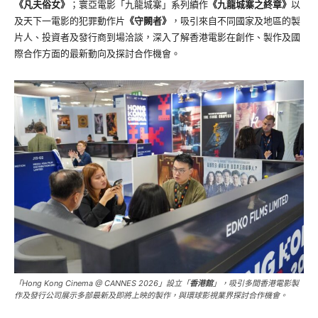
《凡夫俗女》
；寰亞電影「九龍城寨」系列續作
《九龍城寨之終章》
以
及天下一電影的犯罪動作片
《守闕者》
，吸引來自不同國家及地區的製
片人、投資者及發行商到場洽談，深入了解香港電影在創作、製作及國
際合作方面的最新動向及探討合作機會。
「Hong Kong Cinema @ CANNES 2026」設立「
香港館
」，吸引多間香港電影製
作及發行公司展示多部最新及即將上映的製作，與環球影視業界探討合作機會。