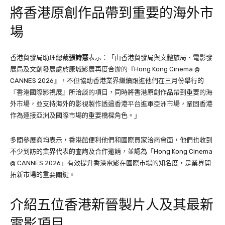
將香港原創作品帶到重要的海外市
場
香港貿發局助理總裁
張詩慧
表示：「由香港貿發局與文體旅局、電影發
展局及文創發展處於康城影展再度合辦的『Hong Kong Cinema @
CANNES 2026』，不但協助香港業界繼續跟進他們在三月份舉行的
『香港國際影視展』所洽談的項目，同時將香港原創作品帶到重要的海
外市場，並支持海外的影視製作透過香港平台進軍亞洲市場，鞏固香港
作為連接亞洲及國際市場的重要橋樑角色。」
多間參展商均表示，香港館便利他們和國際買家洽商會面，他們也收到
不少到訪的業界代表的查詢及合作邀請，並認為「Hong Kong Cinema
@ CANNES 2026」有效提升香港電影在國際市場的知名度，是業界開
拓新市場的重要關鍵。
介紹五位香港新晉製片人及其最新
電影項目