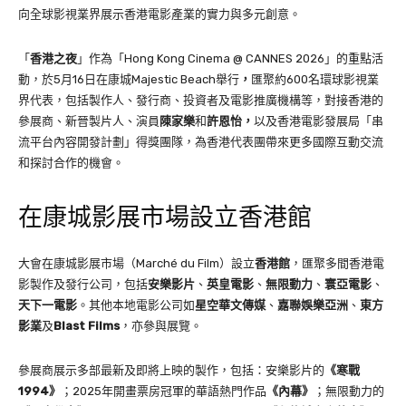
向全球影視業界展示香港電影產業的實力與多元創意。
「
香港之夜
」作為「Hong Kong Cinema @ CANNES 2026」的重點活
動，於5月16日在康城Majestic Beach舉行
，
匯聚約600名環球影視業
界代表，包括製作人、發行商、投資者及電影推廣機構等，對接香港的
參展商、新晉製片人、演員
陳家樂
和
許恩怡，
以及香港電影發展局「串
流平台內容開發計劃」得獎團隊，為香港代表團帶來更多國際互動交流
和探討合作的機會。
在康城影展市場設立香港館
大會在康城影展市場（Marché du Film）設立
香港館
，匯聚多間香港電
影製作及發行公司，包括
安樂影片
、
英皇電影
、
無限動力
、
寰亞電影
、
天下一電影
。其他本地電影公司如
星空華文傳媒
、
嘉聯娛樂亞洲
、
東方
影業
及
Blast Films
，亦參與展覽。
參展商展示多部最新及即將上映的製作，包括：安樂影片的
《寒戰
1994
》
；2025年開畫票房冠軍的華語熱門作品
《內幕》
；無限動力的