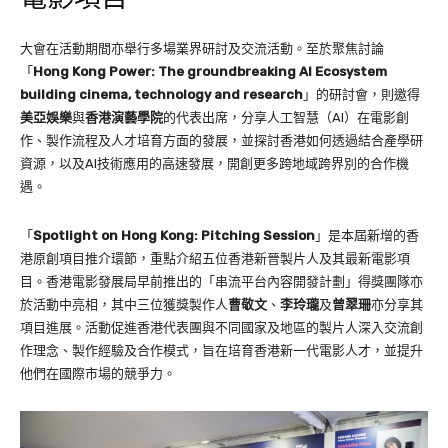
大會在活動期間亦舉行多場業界研討及交流活動。至於聚焦討論
「
Hong Kong Power: The groundbreaking AI Ecosystem
building cinema, technology and research
」的研討會，則邀得
美亞娛樂
與
香港演藝學院
的代表出席，分享人工智慧（AI）在電影創
作、製作流程及人才培育方面的發展，並探討香港如何透過結合產學研
資源，以及AI技術應用的高速發展，開創更多跨地域跨界別的合作機
遇。
「
Spotlight on Hong Kong: Pitching Session
」是本屆新增的香
港原創項目推介環節，重點介紹五位香港新晉製片人及其最新電影項
目。香港電影發展局早前推出的「串流平台內容開發計劃」得獎團隊亦
於活動中亮相，其中三位獲獎製作人
曹敬文
、
李玲瓏
及
曾翠珊
亦分享其
項目進展。活動促進香港代表團與不同國家及地區的製片人深入交流創
作理念、製作經驗及合作模式，旨在培育香港新一代電影人才，並提升
他們在國際市場的競爭力。