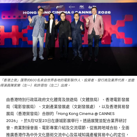
「香港之夜」匯聚約600名來自世界各地的電影製作人、投資者、發行商及業界代表，並邀
得演員陳家樂（左一）和許恩怡（左二）出席。
由香港特別行政區政府文化體育及旅遊局（文體旅局）、香港電影發展
局（電影發展局）、文創產業發展處（文創發展處），以及香港貿易發
展局（香港貿發局）合辦的「Hong Kong Cinema @ CANNES
2026」，於5月12至23日在康城影展舉行。透過展覽並配合業界研討
會、商業對接會面、電影專案介紹及交流環節，促進跨地域合拍，全面
推廣香港作為中外文化藝術交流中心及區域知識產權貿易中心的定位，