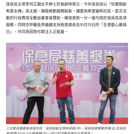
保良局主席李何芷韻太平紳士於致辭時表示，今年保良局以「信實開創
希愛永傳」為主題，積極推動服務創新，讓愛與希望遍佈社區。是次活
動的行政費用全數由董事會贊助，確保善款一分一毫均用於保良局各項
服務。同時亦呼籲各界繼續支持慈善獎券及10月12日的「全港愛心募捐
日」，共同為弱勢社群注入正能量。
三位節目籌委會成員包括：保良局副主席林承毅(中)、保良局總理陳思暐(右)及保良
局總理(2014-20)顧東華(左)一同介紹活動詳情及分享感受。