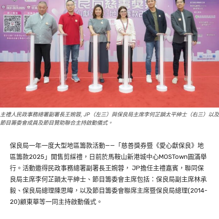
主禮人民政事務總署副署長王婉蓉, JP（左三）與保良局主席李何芷韻太平紳士（右三）以及
節目籌委會成員及節目贊助聯合主持啟動儀式。
保良局一年一度大型地區籌款活動——「慈善獎券暨《愛心獻保良》地
區籌款2025」開售剪綵禮，日前於馬鞍山新港城中心MOSTown圓滿舉
行。活動邀得民政事務總署副署長王婉蓉， JP擔任主禮嘉賓，聯同保
良局主席李何芷韻太平紳士、節目籌委會主席包括：保良局副主席林承
毅、保良局總理陳思暐，以及節目籌委會聯席主席暨保良局總理(2014-
20)顧東華等一同主持啟動儀式。