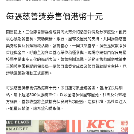
每張慈善獎券售價港幣十元
開售禮上，三位節目籌委會成員向大眾介紹活動詳情及分享感受。他們
衷心感謝各善長、贊助機構、銀行、屋邨及屋苑的支持，共同推動慈善
獎券銷售及各類籌款活動，發揚善心，一同共襄善舉。演藝嘉賓獻唱多
首經典金曲，呼籲全港各區善心單位積極參與。現場亦設有由保良局屬
校學生帶來多元化的舞蹈表演，氣氛熱鬧溫馨。活動開售剪綵儀式續由
王婉蓉副署長聯同保良局一眾節目籌委會成員及節目贊助聯合主持，見
證地區籌款活動正式展開。
每張慈善獎券售價為港幣十元，即日起可於全港各區，包括保良局網
站、屬下超過300個服務單位，以及全港多個屋邨屋苑、社團及公眾地
方購買。善款收益將全數撥充保良局各項服務，造福社群，為社區注入
正能量及希望，讓希望和愛永傳。