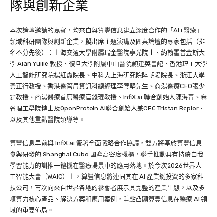
隊與創新企業
本次論壇邀請的嘉賓，均來自與算豐信息建立深度合作的「AI+醫療」
領域科研團隊與創新企業，擬出席主題演講及圓桌論壇的專家包括（排
名不分先後）：上海交通大學附屬瑞金醫院寧光院士、約翰霍普金斯大
學 Alan Yuille 教授、復旦大學附屬中山醫院顧建英書記、香港理工大學
人工智能研究院楊紅霞院長、中科大上海研究院陸朝陽院長、浙江大學
黃正行教授、香港醫管局資訊科總經理李璧堅先生、商湯醫療CEO張少
霆教授、商湯醫療首席醫療官錢琨教授、InfiX.ai 聯合創始人陳海青、麻
省理工學院博士及OpenProtein.AI聯合創始人兼CEO Tristan Bepler、
以及其他重點醫院領導等。
算豐信息早前與 InfiX.ai 簽署全面戰略合作協議，雙方將基於算豐信息
參與研發的 Shanghai Cube 國產高密度機櫃，聯手推動具有持續自我
學習能力的訓推一體機在醫療場景中的應用落地。於今次2026世界人
工智能大會（WAIC）上，算豐信息將連同其在 AI 產業鏈投資的多家科
技公司，再次向來自世界各地的參會者展示其完整的產業生態，以及多
項算力核心產品、解決方案和應用案例，重點凸顯算豐信息在醫療 AI 領
域的重要佈局。