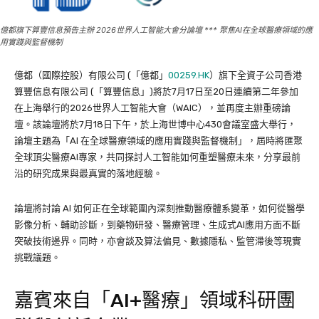
億都旗下算豐信息預告主辦 2026世界人工智能大會分論壇 *** 聚焦AI在全球醫療領域的應
用實踐與監督機制
億都（國際控股）有限公司 (「億都」
00259.HK
）旗下全資子公司香港
算豐信息有限公司 (「算豐信息」)將於7月17日至20日連續第二年參加
在上海舉行的2026世界人工智能大會（WAIC），並再度主辦重磅論
壇。該論壇將於7月18日下午，於上海世博中心430會議室盛大舉行，
論壇主題為「AI 在全球醫療領域的應用實踐與監督機制」，屆時將匯聚
全球頂尖醫療AI專家，共同探討人工智能如何重塑醫療未來，分享最前
沿的研究成果與最真實的落地經驗。
論壇將討論 AI 如何正在全球範圍內深刻推動醫療體系變革，如何從醫學
影像分析、輔助診斷，到藥物研發、醫療管理、生成式AI應用方面不斷
突破技術邊界。同時，亦會談及算法偏見、數據隱私、監管滯後等現實
挑戰議題。
嘉賓來自「AI+醫療」領域科研團