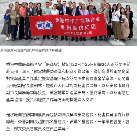
廠商會貴州省訪問團 共商港黔合作新機遇
香港中華廠商聯合會（廠商會）於5月22日至25日組織26人的訪問團前
赴貴州，深入了解當地優勢產業和招商引資政策，為促進港黔兩地企業
對接與產業合作奠定堅實基礎。是次訪問團由會長盧金榮率領，期間獲
貴州省副省長蔡朝林、遵義市人民政府副秘書長冷靜，以及安順市政府
副市長欒雁等領導接見，就當地最新產業布局、營商環境，以及兩地在
產業協作、投資和經貿合作等方面的機遇深入交流。
是次廠商會訪問團成員尚包括副團長吳國安副會長、秘書長吳潔貞行政
總裁、榮譽副團長趙振邦名譽會長、黃震名譽會長、一眾常務會董、會
董、婦女委員會成員及會員企業等。