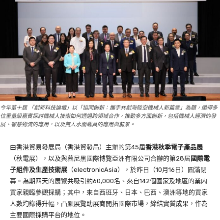
今年第十屆 「創新科技論壇」以「協同創新：攜手共創海陸空機械人新篇章」為題，邀得多
位重量級嘉賓探討機械人技術如何透過跨領域合作，推動多方面創新，包括機械人經濟的發
展、智慧物流的應用，以及無人水面載具的應用與前景。
由香港貿易發展局（香港貿發局）主辦的第45屆
香港秋季電子產品展
（秋電展），以及與慕尼黑國際博覽亞洲有限公司合辦的第28屆
國際電
子組件及生產技術展
（electronicAsia），於昨日（10月16日）圓滿閉
幕。為期四天的展覽共吸引約60,000名、來自142個國家及地區的業内
買家親臨參觀採購；其中，來自西班牙、日本、巴西、澳洲等地的買家
人數均錄得升幅，凸顯展覽助展商開拓國際市場，締結實質成果，作為
主要國際採購平台的地位。