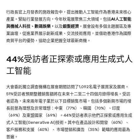
行政長官上月發表的施政報告中，提出推動人工智能作為香港未來核心
產業。緊貼行業發展方向，今年秋電展聚焦三大領域，包括
AI
人工智能
與機
械人
科技、
數碼娛樂，
以及
銀髮經濟
。展會設有多個主題展區及專
業論壇，促進業界展示創新成果、交流技術應用，並借助香港作為國際
商貿平台的優勢，協助企業把握全球最新商機。
44%受訪者正探索或應用生成式人
工智能
大會委託獨立調查機構在展會期間訪問了1,092名電子展買家及展商。
51%受訪者預期整體銷售額將在未來十二至二十四個月錄得增長。受訪
者認為，未來兩年電子業於以下目標銷售市場，包括多個新興市場的增
長前景為理想及非常理想：中東 （77%）、韓國 （70%）、印度
（69%）及東盟國家 （69%）。44%受訪者表示他們正探索或應用生成
式人工智能(Generative AI)技術。其中在產品設計和開發 （60%）、
客戶服務和支援 （40%）、 市場營銷和廣告 （35%）範疇的應用最為
普遍。