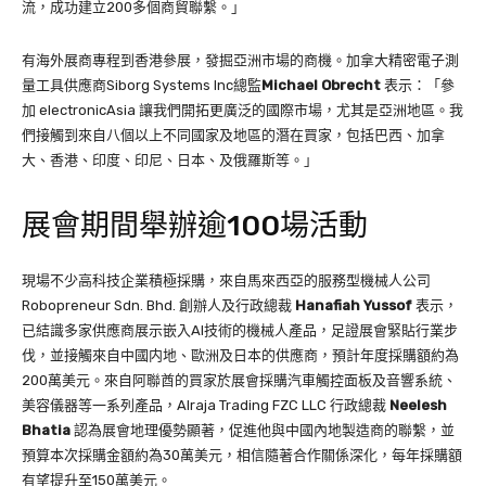
流，成功建立200多個商貿聯繫。」
有海外展商專程到香港參展，發掘亞洲市場的商機。加拿大精密電子測
量工具供應商Siborg Systems Inc總監
Michael Obrecht
表示：「參
加 electronicAsia 讓我們開拓更廣泛的國際市場，尤其是亞洲地區。我
們接觸到來自八個以上不同國家及地區的潛在買家，包括巴西、加拿
大、香港、印度、印尼、日本、及俄羅斯等。」
展會期間舉辦逾100場活動
現場不少高科技企業積極採購，來自馬來西亞的服務型機械人公司
Robopreneur Sdn. Bhd. 創辦人及行政總裁
Hanafiah Yussof
表示，
已結識多家供應商展示嵌入AI技術的機械人產品，足證展會緊貼行業步
伐，並接觸來自中國内地、歐洲及日本的供應商，預計年度採購額約為
200萬美元。來自阿聯酋的買家於展會採購汽車觸控面板及音響系統、
美容儀器等一系列產品，Alraja Trading FZC LLC 行政總裁
Neelesh
Bhatia
認為展會地理優勢顯著，促進他與中國內地製造商的聯繫，並
預算本次採購金額約為30萬美元，相信隨著合作關係深化，每年採購額
有望提升至150萬美元。