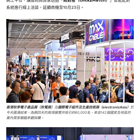
網上平台，讓展商與買家透過「
商對易（
Click2Match
）
」智能配對
系統進行線上洽談，延續商機至10月23日。
香港秋季電子產品展（秋電展）
及
國際電子組件及生產技術展（electronicAsia）
於
今天圓滿結束，為期四天的兩項展覽共吸引約60,000名、來自142個國家及地區的
業內買家親臨參觀採購。