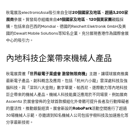
秋電展及electronicAsia吸引來自全球
20
個國家及地區
、
超過
3,200
家
展商
參展。貿發局亦組織來自
61
個國家及地區
、
120
個買家團
親臨採
購，包括來自巴西的Mondial、德國的Reichelt Elektronik GmbH及美
國的Dewalt Mobile Solutions等知名企業，充分展現香港作為國際會展
中心的吸引力。
內地科技企業帶來機械人產品
秋電展貫徹
「世界級電子業盛會
激發無限商機」
主題，讓環球展商推廣
最新電子產品、創科概念及應用，包括「杭州六小龍」雲深處科技及強
腦科技，與「深圳八大金剛」數字華夏、帕西尼、逐際動力等內地科技
巨企帶來的機械人產品。機械人科技能廣泛應用於不同場景，例如展商
Ascentiz 於展會發佈的全球首款模組化外骨骼可提升長者及行動障礙者
的靈活性，推動銀髮經濟。展會新設的
RoboPark
活動空間進行了超過
30場機械人示範，亦邀請到知名機械人公司包括宇樹科技及加速進化等
分享最新技術。