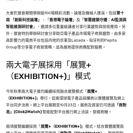
大會於展會期間舉辦逾100場精彩活動、論壇及機械人匯演，包括
第十
屆
「創新科技論壇」
、「
香港電子論壇
」及「
智慧建築守護：
AI
監測與
智能檢測研討會
」，邀請多位重量級講者分享行業趨勢與技術應用。另
外，展會特別舉辦研討會分享歐亞電子產品市場電子商貿趨勢，由多家
具影響力的電商平台包括内地的京東及Lazada、匈牙利的Pepita
Group等分享電子商貿策略，並為展商提供商務配對服務。
兩大電子展採用「展覽+
（EXHIBITION+)」模式
今年秋季兩大電子展均繼續採用融合展覽模式「
展覽
+
（
EXHIBITION+
)
」舉行，促進環球電子產品採購商以實體展覽及網上
平台同步洽商。網上平台展期至10月23日，展商及買家仍可透過
「商對
易」
(Click2Match)
智能配對平台進行網上洽談，發掘商機。
兩項展覽繼續採用「
展覽
+
（
EXHIBITION+
)
」模式，結合實體展覽與