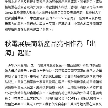
多家本地初創及科技企業表示透過展會展示創科成果，發佈新品，成功
接觸潛在投資者及海外買家。時宜機械人科技（香港）有限公司為CURI
Gen2 具身演奏人型機械人進行全球產品首發及表演示範，其機械人工
程師
范錦華
稱：「本屆展會新設的RoboPark提供了一個集中向業界展
示實力的舞台。我們成功與來自英國、巴基斯坦、中國內地等多個國家
和地區的潛在投資者建立了聯繫。」
秋電展展商新產品亮相作為「出
海」起點
「深圳八大金剛」 之一的觸覺傳感器企業——帕西尼感知科技的聯合創
始人
聶相如
表示：他與來自新加坡、菲律賓等東南亞國家的機器人企業
達成了合作意向，更吸引了歐美包括德國、英國等地高端製造企業的重
點關注，目前已積累數十家高質量潛在客戶，預計展後意向訂單總額將
突破數千萬元人民幣，成果遠超預期。另外，上海氣豚機器人科技有限
公司外貿銷售經理
俞柄帆
指出，展會是内地企業拓展海外市場的重要跳
板：「有來自土耳其的客戶，現場訂購10台『COFE+』機械人咖啡亭，
總值達450,000美元。此外，我們與來自泰國、美國等地的潛在買家交