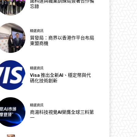
諾科達與職業訓練局簽署合作備
忘錄
精選資訊
貿發局：商界以香港作平台布局
東盟商機
精選資訊
Visa 推出全新AI、穩定幣與代
碼化技術創新
精選資訊
商湯科技視覺AI榮膺全球三料第
一