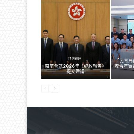
精選資訊
「民青局
廠商會就2026年《施政報告》
煌青年實
提交建議