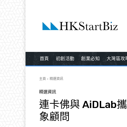
首頁
初創活動
創業必知
大灣區攻
主頁
精選資訊
精選資訊
連卡佛與 AiDLa
象顧問