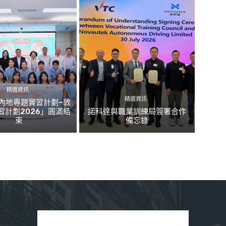
精選資訊
精選資訊
內地專題實習計劃–敦
習計劃2026」圓滿結
諾科達與職業訓練局簽署合作
束
備忘錄