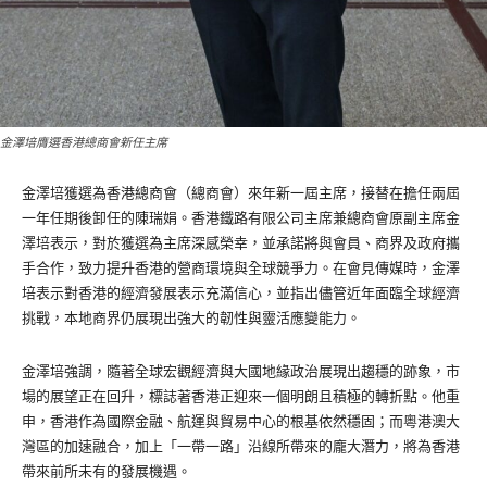
金澤培膺選香港總商會新任主席
金澤培獲選為香港總商會（總商會）來年新一屆主席，接替在擔任兩屆
一年任期後卸任的陳瑞娟。香港鐵路有限公司主席兼總商會原副主席金
澤培表示，對於獲選為主席深感榮幸，並承諾將與會員、商界及政府攜
手合作，致力提升香港的營商環境與全球競爭力。在會見傳媒時，金澤
培表示對香港的經濟發展表示充滿信心，並指出儘管近年面臨全球經濟
挑戰，本地商界仍展現出強大的韌性與靈活應變能力。
金澤培強調，隨著全球宏觀經濟與大國地緣政治展現出趨穩的跡象，市
場的展望正在回升，標誌著香港正迎來一個明朗且積極的轉折點。他重
申，香港作為國際金融、航運與貿易中心的根基依然穩固；而粵港澳大
灣區的加速融合，加上「一帶一路」沿線所帶來的龐大潛力，將為香港
帶來前所未有的發展機遇。