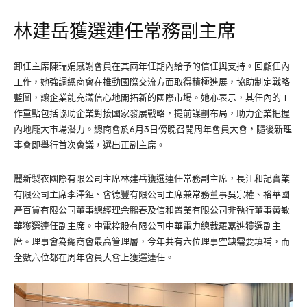
林建岳獲選連任常務副主席
卸任主席陳瑞娟感謝會員在其兩年任期內給予的信任與支持。回顧任內
工作，她強調總商會在推動國際交流方面取得積極進展，協助制定戰略
藍圖，讓企業能充滿信心地開拓新的國際市場。她亦表示，其任內的工
作重點包括協助企業對接國家發展戰略，提前謀劃布局，助力企業把握
內地龐大市場潛力。總商會於6月3日傍晚召開周年會員大會，隨後新理
事會即舉行首次會議，選出正副主席。
麗新製衣國際有限公司主席林建岳獲選連任常務副主席，長江和記實業
有限公司主席李澤鉅、會德豐有限公司主席兼常務董事吳宗權、裕華國
產百貨有限公司董事總經理余鵬春及信和置業有限公司非執行董事黃敏
華獲選連任副主席。中電控股有限公司中華電力總裁羅嘉進獲選副主
席。理事會為總商會最高管理層，今年共有六位理事空缺需要填補，而
全數六位都在周年會員大會上獲選連任。