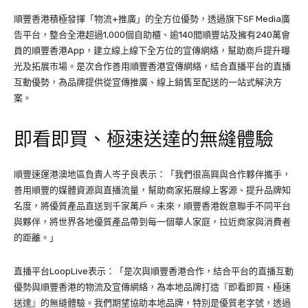
順豐香港積極發揮「物流+推廣」的全方位優勢，透過旗下SF Media廣
告平台，整合全港超過1,000個自助櫃、逾140間順豐站及擁有240萬會
員的順豐香港App，建立線上線下全方位的宣傳網絡，幫助商戶提升曝
光及拓展市場。是次合作善用順豐香港宣傳網絡，結合直播平台的直播
互動優勢，為品牌提供從宣傳推廣、線上銷售至配送的一站式解決方
案。
即看即買、極速送達的無縫體驗
順豐速運港澳地區負責人岑子良表示：「我們很高興與合作夥伴攜手，
善用順豐的媒體資源與直播流量，幫助商家拓展線上客源、提升品牌知
名度，將優質產品直送到千家萬戶。未來，順豐香港銳意聯手不同平台
與夥伴，將世界各地優質產品帶到每一個華人家庭，拉近商家與消費者
的距離。」
直播平台LoopLive表示：「是次與順豐香港合作，結合平台的直播互動
優勢與順豐香港的物流及宣傳網絡，為本地品牌打造『即看即買、極速
送達』的無縫體驗。我們期望協助本地品牌，特別是優質老字號，透過