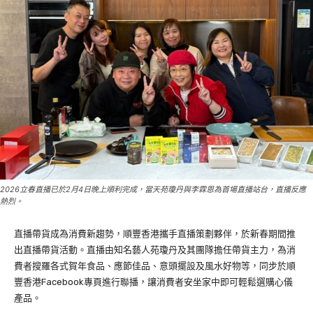
2026立春直播已於2月4日晚上順利完成，當天苑瓊丹與李霖恩為首場直播站台，直播反應
熱烈。
直播帶貨成為消費新趨勢，順豐香港攜手直播策劃夥伴，於新春期間推
出直播帶貨活動。直播由知名藝人苑瓊丹及其團隊擔任帶貨主力，為消
費者搜羅各式賀年食品、應節佳品、意頭擺設及風水好物等，同步於順
豐香港Facebook專頁進行聯播，讓消費者安坐家中即可輕鬆選購心儀
產品。