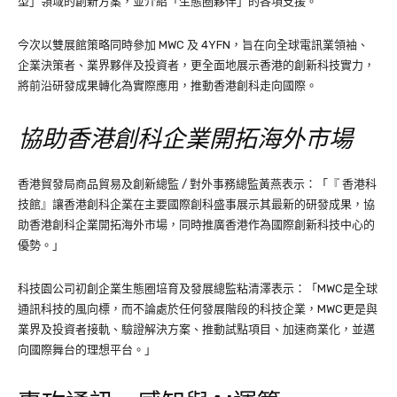
型」領域的創新方案，並介紹「生態圈夥伴」的各項支援。
今次以雙展館策略同時參加 MWC 及 4YFN，旨在向全球電訊業領袖、
企業決策者、業界夥伴及投資者，更全面地展示香港的創新科技實力，
將前沿研發成果轉化為實際應用，推動香港創科走向國際。
協助香港創科企業開拓海外市場
香港貿發局商品貿易及創新總監 / 對外事務總監黃燕表示：「『 香港科
技館』讓香港創科企業在主要國際創科盛事展示其最新的研發成果，協
助香港創科企業開拓海外市場，同時推廣香港作為國際創新科技中心的
優勢。」
科技園公司初創企業生態圈培育及發展總監粘清澤表示：「MWC是全球
通訊科技的風向標，而不論處於任何發展階段的科技企業，MWC更是與
業界及投資者接軌、驗證解決方案、推動試點項目、加速商業化，並邁
向國際舞台的理想平台。」