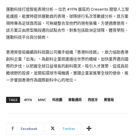
運動科技打造智能表現分析 — 位於 4YFN 展區的 Cresento 開發人工智
能護脛，能實時提供運動員的表現、球隊排行名次等數據分析。其方案
現時專為足球員而設，可無縫整合至他們的現有裝備，方便適應使用。
該方案正由原型階段邁向試點合作，對象包括歐洲足球隊、體育學院、
運動科技平台與分銷商。
香港貿發局繼續與科技園公司攜手組織「香港科技館」，致力協助香港
創科企業「出海」，為創科企業搭建通往世界的橋樑，加快業界邁向國
際的步伐，以把握全球日益增長的創科需求，吸引人才匯聚、促成具前
瞻視野的投資，並開拓環球市場機遇，實踐企業家進軍全球的使命，進
一步鞏固香港作為國際創科中心的地位。
TAGS
4YFN
MWC
科技園
移動通訊
西班牙
貿發局
Facebook
Twitter