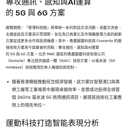
專攻通訊、感知與AI運算
的 5G 與 6G 方案
展覽期間，「香港科技館」將舉辦一系列對話交流活動，涵蓋交流會、
主題座談及方案演示等環節，旨在為已商業化及市場擴展潛力高的創新
方案促成更多合作與投資機遇。其中，香農圖靈科技與 Cresento 的連
接技術方案為今屆展會的亮點：專攻通訊、感知與AI運算
的 5G 與 6G 方案 — 位於 MWC 展區的香農圖靈科技有限公司
（Asmote）專注提供通感一體（ISAC）技術方案，以毫米波（5G
mmWave）技術應用於無人機通訊與控制。
隨著香港積極推動低空經濟發展，該方案在智慧港口與黑
燈工廠等工業場景中展現卓越效率，並曾成功投得全球首
個 26GHz 毫米波 5G 商用通訊項目，展現其技術在工業應
用上的領先地位。
運動科技打造智能表現分析