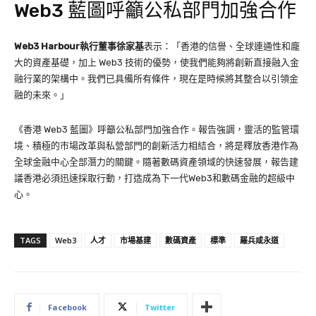
Web3 藍圖呼籲公私部門加強合作
Web3 Harbour
執行董事徐家基
表示：「香港的信譽、全球連通性和龐
大的資產基礎，加上 Web3 技術的優勢，使我們能夠將創新直接融入金
融行業的架構中。我們已具備所有條件，現在是時候將其整合以引領金
融的未來。」
《香港 Web3 藍圖》呼籲公私部門加強合作。報告強調，靈活的監管環
境、積極的市場改革與私營部門的創新活力相結合，將是釋放香港作為
全球金融中心全部潛力的關鍵。隨著數碼資產領域的快速發展，報告建
議香港必須迅速採取行動，打造成為下一代Web3和數碼金融的超級中
心。
TAGS
Web3
人才
市場基建
數碼資產
標準
羅兵咸永道
Facebook
Twitter