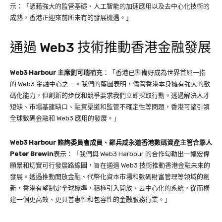
示：「憑藉強大的監管基礎、人工智能的加速應用以及去中心化技術的
成熟，香港正迎來前所未有的發展機遇。」
通過 Web3 技術推動香港金融發展
Web3 Harbour
主席劉可瑞
補充：「香港已準備好成為世界首屈一指
的 Web3 金融中心之一。我們的藍圖表明，儘管香港本身擁有強大的數
碼化能力，但創新的步伐和競爭要求我們立即採取行動。透過解決人才
短缺、市場基建缺口、融資渠道和監管不確定性等問題，香港可望引領
全球數碼金融和 Web3 應用的發展。」
Web3 Harbour
諮詢委員會成員、羅兵咸永道香港數碼資產主管合夥人
Peter Brewin
表示：「我們與 Web3 Harbour 的合作勾勒出一幅宏偉
願景和切實可行發展路線圖，旨在通過 Web3 技術推動香港金融未來的
發展。透過推動開放金融、代幣化資本市場和數碼財富管理等領域的創
新，香港有望制定全球標準，積極引入開放、去中心化的系統，從而構
建一個更高效、更具普惠性和包容性的金融服務行業。」