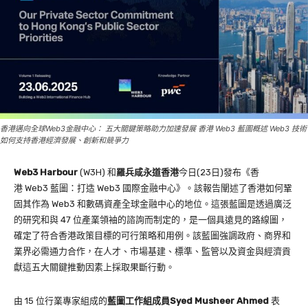
香港邁向全球Web3金融中心： 五大關鍵策略助力加速發展 香港 Web3 藍圖概述 Web3 技術
如何支持香港經濟發展、創新和競爭力
Web3 Harbour
(W3H) 和
羅兵咸永道香港
今日(23日)發布《香
港 Web3 藍圖：打造 Web3 國際金融中心》。該報告闡述了香港如何鞏
固其作為 Web3 和數碼資產全球金融中心的地位。這張藍圖是透過廣泛
的研究和與 47 位產業領袖的諮詢而制定的，是一個具遠見的路線圖，
確定了符合香港政策目標的可行策略和用例。該藍圖強調政府、商界和
業界必需通力合作，在人才、市場基建、標準、監管以及資金與經濟貢
獻這五大關鍵推動因素上採取果斷行動。
由 15 位行業專家組成的
藍圖工作組成員
Syed Musheer Ahmed
表