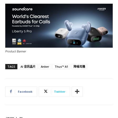
Product Banner
TAGS
AI 音訊晶片
Anker
Thus™ A1
降噪耳機
Facebook
Twitter