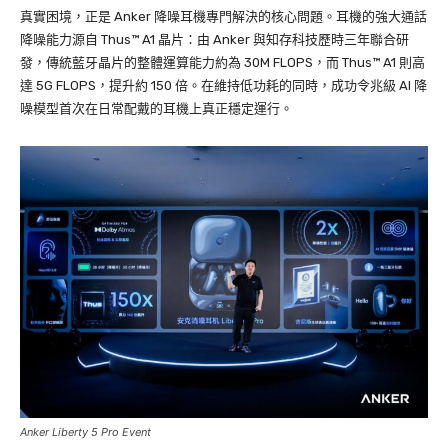
真實困境，正是 Anker 降噪耳機專門解決的核心問題。耳機的強大通話
降噪能力源自 Thus™ A1 晶片：由 Anker 與知存科技歷時三年聯合研
發，傳統藍牙晶片的整體運算能力約為 30M FLOPS，而 Thus™ A1 則高
達 5G FLOPS，提升約 150 倍。在維持低功耗的同時，成功令兆級 AI 降
噪模型首次在日常配戴的耳機上真正穩定運行。
Anker Liberty 5 Pro Event