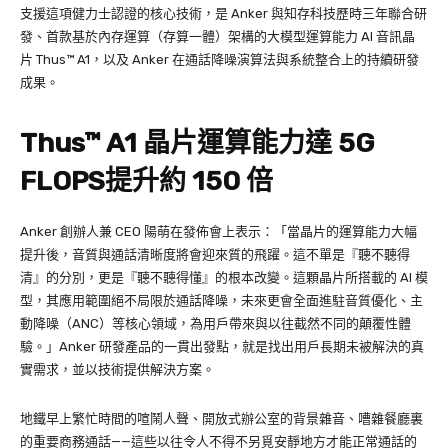
支援這項健力士認證的核心技術，是 Anker 與知存科技歷時三年聯合研
發、首款基於內存運算（存算一體）架構的大模型運算能力 AI 音訊晶
片 Thus™ A1，以及 Anker 在通話降噪演算法與系統整合上的持續研發
成果。
Thus™ A1 晶片運算能力達 5G
FLOPS提升約 150 倍
Anker 創辦人兼 CEO 陽萌在發佈會上表示：「當晶片的運算能力大幅
提升後，音質與通話清晰度將會迎來質的飛躍。這不單是『聽不聽得
清』的分別，更是『聽不聽得懂』的根本改變。這顆晶片所搭載的 AI 模
型，其應用範圍絕不局限於通話降噪，未來更會全面進駐音質優化、主
動降噪（ANC）等核心領域，為用戶帶來與以往截然不同的顛覆性體
驗。」Anker 研發產品的一貫出發點，就是找出用戶長期未被解決的真
實需求，並以技術提供解決方案。
地鐵早上繁忙時間的喧鬧人聲、開放式辦公室的背景雜音、嘈雜餐廳裏
的重要商務通話——這些以往令人不得不另覓安靜地方才能正常通話的