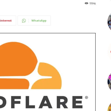
1196
interest
WhatsApp