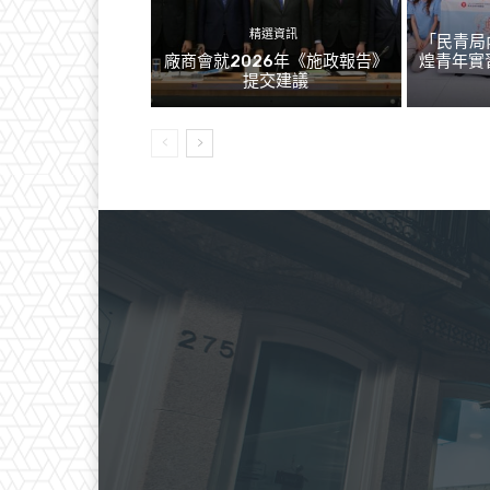
精選資訊
「民青局
廠商會就2026年《施政報告》
煌青年實
提交建議