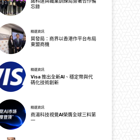
諾科達與職業訓練局簽署合作備
忘錄
精選資訊
貿發局：商界以香港作平台布局
東盟商機
精選資訊
Visa 推出全新AI、穩定幣與代
碼化技術創新
精選資訊
商湯科技視覺AI榮膺全球三料第
一