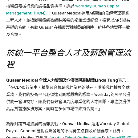
持醫療器械行業的嚴格品質標準。透過
Workday Human Capital
Management（HCM）
，Quasar Medical運用AI驅動的見解管理專業
工程人才，並追蹤醫療級微組裝所需的複雜認證紀錄。這套以AI技術為
基礎的系統，有助 Quasar 在擴展製造據點的同時，維持各地營運一致
及合規。
於統一平台整合人才及薪酬管理流
程
Quasar Medical
全球人力資源及企業事務副總裁
Linda Tung
表示：
「在CDMO行業中，精準及合規是我們業務的基石。隨著我們擴展全球
業務，我們的技術平台亦須達到同樣嚴格的標準。Workday的AI平台提
供統一管理視野，讓我們有效管理高度專業化的人才團隊，專注於提供
高品質醫療解決方案，同時在多個市場中維持合規。」
為應對跨市場擴展的複雜挑戰，Quasar Medical運用Workday Global
Payroll Connect應對亞洲各地的不同勞工法例及薪酬要求。此外，
Quasar Medical亦部署
Workday Talent Optimisation
及由
Sana驅動的