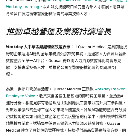
Workday Learning
，以AI識別技能缺口並完善內部人才發展。助其培
育並留住製造複雜醫療器械所需的專業技術人才。
推動卓越營運及業務持續增長
Workday
大中華區總經理湛致遠
表示：「Quasar Medical 是具前瞻視
野的企業運用AI應對全球業務擴張挑戰的典範。透過將人力資源及薪酬
數據整合至單一AI平台，Quasar 得以將人力資源數據轉化為實際見
解，支援專業技術人才，並推動公司在醫療器械範疇的長期增長目
標。」
為進一步提升營運靈活度，Quasar Medical 正透過
Workday Peakon
Employee Voice
，收集來自各個生產基地的即時員工意見，並透過AI
進行分析。相關見解有助管理層主動回應員工需求並提升員工參與度，
對於競爭激烈的全球工程人才市場至關重要。各項AI功能的整合充分展
現數據驅動智如何讓全球企業在受高度監管的行業中，應對複雜挑戰並
精準擴展業務。透過集中管理關鍵的人力資源及薪酬數據，Quasar
Medical 建立了具韌性的營運模式，持續提供高品質醫療解決方案，同