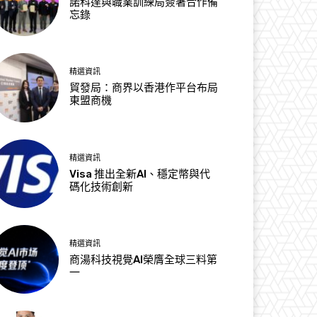
諾科達與職業訓練局簽署合作備
忘錄
精選資訊
貿發局：商界以香港作平台布局
東盟商機
精選資訊
Visa 推出全新AI、穩定幣與代
碼化技術創新
精選資訊
商湯科技視覺AI榮膺全球三料第
一