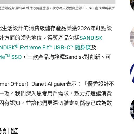
代數碼生活設計 面向AI 時代的旗艦產品，致力為人們提供生活、工作、創作與娛樂所
現代生活設計的消費級儲存產品榮獲2026年紅點設
計方面的領先地位。得獎產品包括
SANDISK
®
NDISK
Extreme Fit™ USB-C™ 隨身碟
及
TM
Me
SSD
，三款產品均詮釋Sandisk對創新、可
er Officer）Janet Allgaier表示：「優秀設計不
一環。我們深入思考用戶需求，致力打造讓消費
固有認知，並讓他們更深切體會到儲存已成為數
設計獎