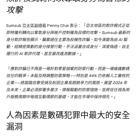
攻擊
Sumsub 亞太區副總裁 Penny Chai 表示：「
亞太地區的欺詐模式正從
即時獲利轉向以奪取身分與帳戶控制權為目標的攻擊。Sumsub 最新的
身分欺詐報告顯示，騙案過往主要為投機性詐騙，如今演變為由 AI 驅
動、經精密策劃的身分接管行動，手法涵蓋合成身分、深度偽造、自主
運行的 AI 欺詐代理，甚至篡改遙測數據。
」
「
應對詐騙已不再是一場針對零星個案的防禦行動，而是一場維護數碼
信任的戰爭。未能及時調整防禦策略
——
特別是
44%
仍依賴人工審核的
企業
——
將面臨信譽受損及削弱企業長期競爭力的風險。展望
2026
年
及未來，企業必須部署多層次、情報驅動的防禦措施，並將信任視為用
戶服務周期中每個互動環節的基礎，才能在市場中保持領先。
」
人為因素是數碼犯罪中最大的安全
漏洞