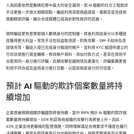
人為因素依然是數碼犯罪中最大的安全漏洞，而 AI 驅動的社交工程欺詐
手法更進一步放大相關弱點。騙徒利用深度偽造語音、電郵及冒充技術
策劃精密詐騙，顯示合成媒體已成為針對性欺詐的武器。
現時騙徒更有意奪取個人數碼身分的控制權，其後利用該身分以多種途
徑獲得更大利益。常見手法包括盜取憑證、釣魚攻擊、SIM 卡劫持及憑
證填充等，騙徒入侵已完成身分驗證的帳戶，並利用 KYC 驗證所建立的
可信信號進行資金轉移、修改帳戶資料、添加付款方式，甚至在其他平
台套用同一身分進行詐騙。此類攻擊愈趨跨境及產業化，詐騙集團更會
利用不同合成及盜用身分進行互動，以提高偽冒身分的可信度。
預計 AI 驅動的欺詐個案數量將持
續增加
企業普遍預期相關詐騙趨勢將會持續，當中 88% 預計 AI 驅動的欺詐個
案數量將持續增加，55% 則認為有組織的攻擊行為將會上升。因此，
63% 企業支持更嚴格的監管措施，同時理解滿足合規要求不僅是在履行
法律義務，更是在欺詐風險日益加劇的時代中，保障業務增長與企業聲