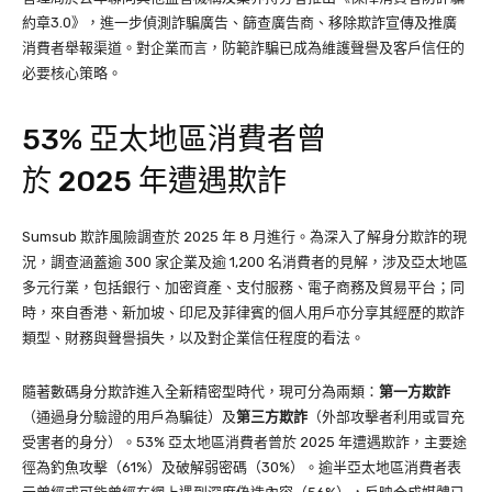
約章3.0》，進一步偵測詐騙廣告、篩查廣告商、移除欺詐宣傳及推廣
消費者舉報渠道。對企業而言，防範詐騙已成為維護聲譽及客戶信任的
必要核心策略。
53% 亞太地區消費者曾
於 2025 年遭遇欺詐
Sumsub 欺詐風險調查於 2025 年 8 月進行。為深入了解身分欺詐的現
況，調查涵蓋逾 300 家企業及逾 1,200 名消費者的見解，涉及亞太地區
多元行業，包括銀行、加密資產、支付服務、電子商務及貿易平台；同
時，來自香港、新加坡、印尼及菲律賓的個人用戶亦分享其經歷的欺詐
類型、財務與聲譽損失，以及對企業信任程度的看法。
隨著數碼身分欺詐進入全新精密型時代，現可分為兩類：
第一方欺詐
（通過身分驗證的用戶為騙徒）及
第三方欺詐
（外部攻擊者利用或冒充
受害者的身分）。53% 亞太地區消費者曾於 2025 年遭遇欺詐，主要途
徑為釣魚攻擊（61%）及破解弱密碼（30%）。逾半亞太地區消費者表