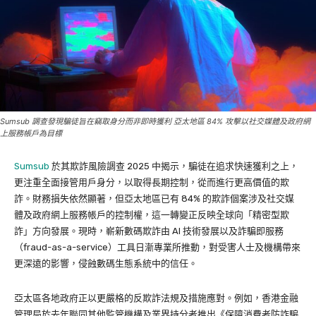
Sumsub 調查發現騙徒旨在竊取身分而非即時獲利 亞太地區 84% 攻擊以社交媒體及政府網
上服務帳戶為目標
Sumsub
於其欺詐風險調查 2025 中揭示，騙徒在追求快速獲利之上，
更注重全面接管用戶身分，以取得長期控制，從而進行更高價值的欺
詐。財務損失依然顯著，但亞太地區已有 84% 的欺詐個案涉及社交媒
體及政府網上服務帳戶的控制權，這一轉變正反映全球向「精密型欺
詐」方向發展。現時，嶄新數碼欺詐由 AI 技術發展以及詐騙即服務
（fraud-as-a-service）工具日漸專業所推動，對受害人士及機構帶來
更深遠的影響，侵蝕數碼生態系統中的信任。
亞太區各地政府正以更嚴格的反欺詐法規及措施應對。例如，香港金融
管理局於去年聯同其他監管機構及業界持分者推出《保障消費者防詐騙