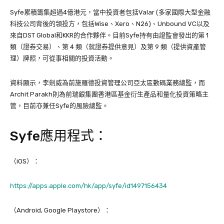
Syfe累積籌集超過4億港元，當中投資者包括Valar (多家國際大型金融
科技公司背後的領投方，包括Wise、Xero、N26)、Unbound VC以及
來自DST Global和KKR的合作夥伴。目前Syfe持有由證監會發出的第 1
類（證券交易）、第 4 類（就證券提供意見）及第 9 類（提供資產管
理）牌照，可從事相關的投資活動。
資料顯示，李劍威為前施羅德投資管理公司亞太區數碼業務總監，而
Archit Parakh則為前瑞銀集團香港區基金衍生產品和量化投資策略主
管，目前亦兼任Syfe的風險總監。
Syfe應用程式：
（iOS）：
https://apps.apple.com/hk/app/syfe/id1497156434
（Android, Google Playstore）：