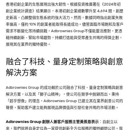
香港初創企業的生態展現出強大韌性。根據投資推廣署在《2024年初
創企業統計調查》結果顯示，本港初創企業總數攀升至 4,694 間，創歷
史新高，凸顯整個生態系統的強大活力。然而，數據同時指出創業失敗
率偏高，僅約 10% 的創業者能取得長遠成功。儘管面臨市場飽和及客戶
需求不斷變化等持續挑戰，Adbrownies Group不僅能靈活應對，更憑
藉持續創新、緊貼市場趨勢，持續打造能與受眾產生共鳴的得獎企劃，
展現其在業界的獨特優勢。
融合了科技、量身定制策略與創意
解決方案
Adbrownies Group 的成功賴於公司融合了科技、量身定制策略與創意
解決方案，以及其「獅子山精神」，使公司在競爭中脫穎而出。秉持
「超乎想像」的理念，Adbrownies Group 已建立其在業界創意公司的
聲譽，幫助客戶建立能夠展現品牌價值與引發社會共鳴的市場活動。
Adbrownies Group 創辦人兼客戶服務主管黃羨恩表示
：自創立以
來，我們就將自身定位為一家提供創新全方位服務的獨特顧問公司。我