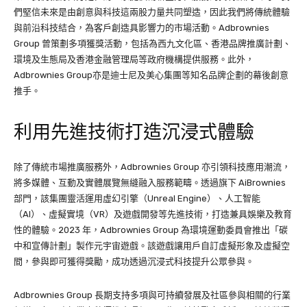
們堅信未來是由創意與科技這兩股力量共同塑造，因此我們將傳統體驗
與前沿科技結合，為客戶創造具影響力的市場活動。Adbrownies
Group 曾策劃多項獲獎活動，包括為西九文化區、香港品牌推廣計劃、
環境及生態局及香港金融管理局等政府機構提供服務。此外，
Adbrownies Group亦是迪士尼及美心集團等知名品牌企劃的幕後創意
推手。
利用先進技術打造沉浸式體驗
除了傳統市場推廣服務外，Adbrownies Group 亦引領科技應用潮流，
將多媒體、互動及實體展覽無縫融入服務範疇。透過旗下 AiBrownies
部門，該集團靈活運用虛幻引擎（Unreal Engine）、人工智能
（AI）、虛擬實境（VR）及遊戲開發等先進技術，打造兼具娛樂及教育
性的體驗。2023 年，Adbrownies Group 為環境運動委員會推出「碳
中和宣傳計劃」製作元宇宙遊戲。該遊戲讓用戶自訂虛擬形象及虛擬空
間，參與即可獲得獎勵，成功透過沉浸式科技提升公眾參與。
Adbrownies Group 長期支持多項與可持續發展及社區參與相關的行業