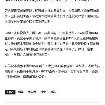
張永漢建議創業團隊：明確解決核心產業剛需、從早期思考商業可持續
性、堅持長期主義。眾為資本將繼續秉持長期價值投資理念，陪伴具技
術深度與產業耐心的企業穿越周期。
同期，多位投資人共識：AI、具身智能、生物製造為2026年最有Beta
主賽道。英諾基金周全預測，這些領域將誕生超100億美元級超級獨角
獸；綠洲資本張津劍指全球對中國科技信心回升，具身智能從工程創新
走向系統創新；中科創星米磊強調硬科技從「摘果子」轉向「種果
樹」，早期介入培育科學家創業。
眾為資本由張永漢2015年創立，專注亞洲數字經濟、硬科技、消費成長
期投資，已投資小鵬汽車、BOSS直聘、地平線、奕斯偉等企業，強調
「利他精神」與產業落地價值。
TAGS
創業
張永漢
投資
眾為