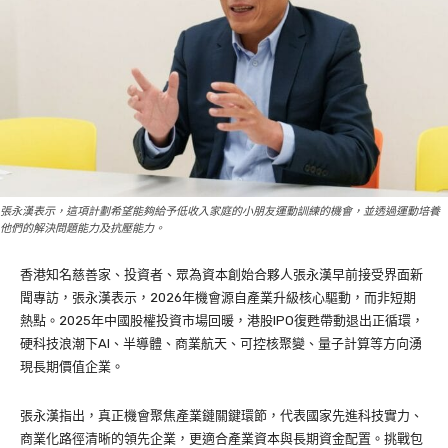
張永漢表示，這項計劃希望能夠給予低收入家庭的小朋友運動訓練的機會，並透過運動培養
他們的解決問題能力及抗壓能力。
香港知名慈善家、投資者、眾為資本創始合夥人張永漢早前接受界面新
聞專訪，張永漢表示，2026年機會源自產業升級核心驅動，而非短期
熱點。2025年中國股權投資市場回暖，港股IPO復甦帶動退出正循環，
硬科技浪潮下AI、半導體、商業航天、可控核聚變、量子計算等方向湧
現長期價值企業。
張永漢指出，真正機會聚焦產業鏈關鍵環節，代表國家先進科技實力、
商業化路徑清晰的領先企業，更適合產業資本與長期資金配置。挑戰包