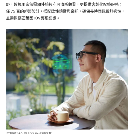
距，近視用家無需額外鏡片亦可清晰觀看，更提供客製化配鏡服務；
僅 75 克的超輕設計，搭配軟性鏡臂與鼻托，確保長時間佩戴舒適性，
並通過德國萊因TÜV護眼認證。
可調節 150 至 300 吋虛擬巨幕