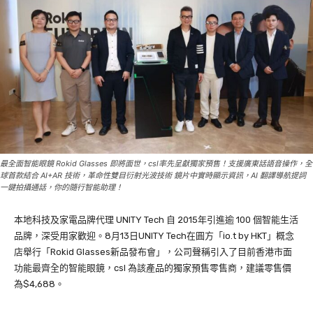
最全面智能眼鏡 Rokid Glasses 即將面世，csl率先呈獻獨家預售！支援廣東話語音操作，全
球首款結合 AI+AR 技術，革命性雙目衍射光波技術 鏡片中實時顯示資訊，AI 翻譯導航提詞
一鍵拍攝通話，你的隨行智能助理！
本地科技及家電品牌代理 UNITY Tech 自 2015年引進逾 100 個智能生活
品牌，深受用家歡迎。8月13日UNITY Tech在圓方「io.t by HKT」概念
店舉行「Rokid Glasses新品發布會」，公司聲稱引入了目前香港市面
功能最齊全的智能眼鏡，csl 為該產品的獨家預售零售商，建議零售價
為$4,688。