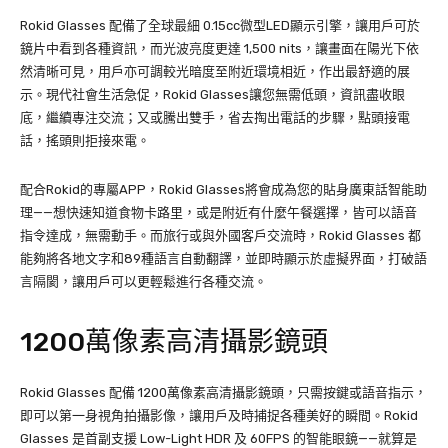
Rokid Glasses 配備了全球最細 0.15cc微型LED顯示引擎，讓用戶可於
鏡片中看到各種資訊，而光波亮度更達 1,500 nits，讓畫面在陽光下依
然清晰可見，用戶亦可調較光暗度至附近環境相近，作出最舒適的展
示。現代社會生活急促，Rokid Glasses讓您無需低頭，資訊盡收眼
底，繼續專注交流；又或騰出雙手，省去掏出電話的步驟，點頭接電
話，搖頭則拒接來電。
配合Rokid的專屬APP，Rokid Glasses將會成為您的貼身廣東話智能助
理——想快速知道食物卡路里，或是附近有什麼午餐選擇，皆可以語音
指令達成，無需動手。而旅行或與外國客戶交流時，Rokid Glasses 都
能夠將各地文字和89種語言自動翻譯，並即時顯示於虛擬界面，打破語
言隔閡，讓用戶可以更輕鬆進行各種交流。
1200萬像素高清攝影鏡頭
Rokid Glasses 配備 1200萬像素高清攝影鏡頭，只需按鍵或語音指示，
即可以第一身視角拍攝影像，讓用戶及時捕捉各種美好的瞬間。Rokid
Glasses 是首副支援 Low-Light HDR 及 60FPS 的智能眼鏡——就算是