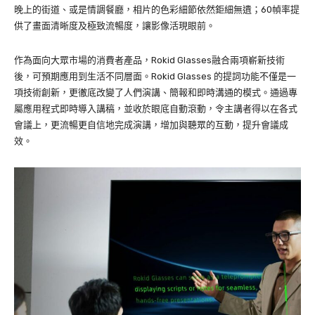
晚上的街道、或是情調餐廳，相片的色彩細節依然鉅細無遺；60幀率提
供了畫面清晰度及極致流暢度，讓影像活現眼前。
作為面向大眾市場的消費者產品，Rokid Glasses融合兩項嶄新技術
後，可預期應用到生活不同層面。Rokid Glasses 的提詞功能不僅是一
項技術創新，更徹底改變了人們演講、簡報和即時溝通的模式。通過專
屬應用程式即時導入講稿，並收於眼底自動滾動，令主講者得以在各式
會議上，更流暢更自信地完成演講，增加與聽眾的互動，提升會議成
效。