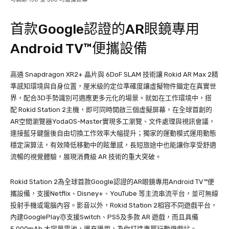
首款Google認證的AR眼鏡專用
Android TV™便攜設備
高通 Snapdragon XR2+ 晶片與 6DoF SLAM 技術讓 Rokid AR Max 2精
準感知環境與自身位置，厘米級的定位準確度讓虛擬物件錨定在真實世
界，配合3D手勢識別可適應更多元化的場景。就如在工作環境中，搭
配 Rokid Station 2主機，即可同時開啟三個虛擬屏幕，在全球首創的
AR空間瀏覽器YodaOS-Master實現多工瀏覽、文件處理與視訊會議，
連接藍牙鍵盤後自由切換工作效率大幅提升；獨家的運動模式運用動態
穩定演算法，有效降低移動中的眩暈感，長短旅途中也能讓你享受舒適
流暢的視覺體驗，展現消費級 AR 技術的重大突破。
Rokid Station 2為全球首款Google認證的AR眼鏡專用Android TV™便
攜設備，支援Netflix、Disney+、YouTube 等主流串流平台，並可無線
投射手機或電腦內容。影音以外，Rokid Station 2相容不同遊戲平台，
內建GooglePlay亦支援Switch、PS5及多款 AR 遊戲，而且具備
5,000mAh 大容量電池，邊充邊用，為你打造專屬行動遊戲站。