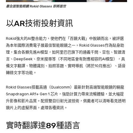
最全面智能眼鏡 Rokid Glasses 即將面世
以AR技術投射資訊
Rokid強大的AI整合能力，使他們在「百鏡大戰」中脫穎而出，被評選
為本年國際消費電子展最佳智能眼鏡之一。Rokid Glasses作為貼身助
理，集合各類先進AI模型，如阿里巴巴旗下的通義千問、豆包、智譜清
言、DeepSeek、奈米搜尋等（不同地區會有對應相容的AI模型），具
備文字翻譯、物體識別、拍照答題、實時導航（將於10月推出）、語音
轉錄文字等功能。
Rokid Glasses搭載高通（Qualcomm）最新針對高端智能眼鏡的驍龍
Snapdragon AR1+ Gen 1 芯片，強勁計算力帶來流暢體驗，並大幅提
升影像和影片品質。配搭雙目衍射光波技術，佩戴者可以清晰看見透明
鏡片上的虛擬界面，處理各種資訊。
實時翻譯達89種語言