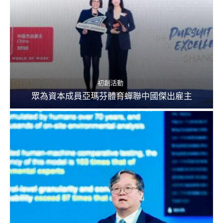
初創活動
眾為資本成員亞瑪芬體育蟬聯中國傑出雇主