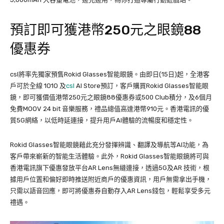
預訂即可獲港幣250元之眼鏡88
優惠券
csl將率先獨家預售Rokid Glasses智能眼鏡。由即日(15日)起，全港客
戶可於全線 1O1O 及
csl
AI Store預訂，客戶購買Rokid Glasses智能眼
鏡，即可獲價值港幣250元之眼鏡88優惠券或500 Club積分，及6個月
免費MOOV 24 bit 音樂服務，禮品總值高達港幣910元。香港電訊的優
質5G網絡，以低時延連接，提升用戶AI體驗的流暢度和穩定性。
Rokid Glasses智能眼鏡藉此充分發揮辨識、翻譯及導航等AI功能，為
客戶帶來嶄新的智能生活體驗。此外，Rokid Glasses智能眼鏡將可與
香港電訊旗下優惠發放平台AR Lens無縫連接，透過5G及AR 技術，根
據用戶位置和偏好即時推送附近商戶的優惠資訊，用戶無需拿出手機，
只需以語音回應，即可將優惠券自動存入AR Lens錢包，輕鬆享受多元
禮遇。