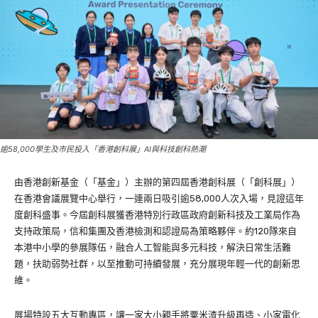
逾58,000學生及巿民投入「香港創科展」AI與科技創科熱潮
由香港創新基金（「基金」）主辦的第四屆香港創科展（「創科展」）
在香港會議展覽中心舉行，一連兩日吸引逾58,000人次入場，見證這年
度創科盛事。今屆創科展獲香港特別行政區政府創新科技及工業局作為
支持政策局，信和集團及香港檢測和認證局為策略夥伴。約120隊來自
本港中小學的參展隊伍，融合人工智能與多元科技，解決日常生活難
題，扶助弱勢社群，以至推動可持續發展，充分展現年輕一代的創新思
維。
展場特設五大互動專區，讓一家大小親手將粟米渣升級再造、小家電化