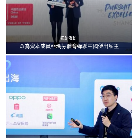
初創活動
眾為資本成員亞瑪芬體育蟬聯中國傑出雇主