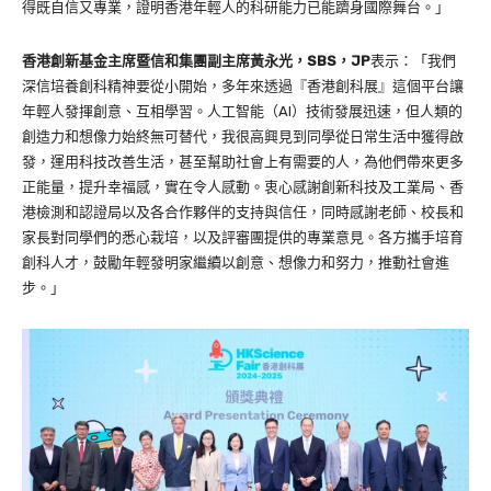
得既自信又專業，證明香港年輕人的科研能力已能躋身國際舞台。」
香港創新基金主席暨信和集團副主席黃永光，SBS，JP
表示：「我們
深信培養創科精神要從小開始，多年來透過『香港創科展』這個平台讓
年輕人發揮創意、互相學習。人工智能（AI）技術發展迅速，但人類的
創造力和想像力始終無可替代，我很高興見到同學從日常生活中獲得啟
發，運用科技改善生活，甚至幫助社會上有需要的人，為他們帶來更多
正能量，提升幸福感，實在令人感動。衷心感謝創新科技及工業局、香
港檢測和認證局以及各合作夥伴的支持與信任，同時感謝老師、校長和
家長對同學們的悉心栽培，以及評審團提供的專業意見。各方攜手培育
創科人才，鼓勵年輕發明家繼續以創意、想像力和努力，推動社會進
步。」