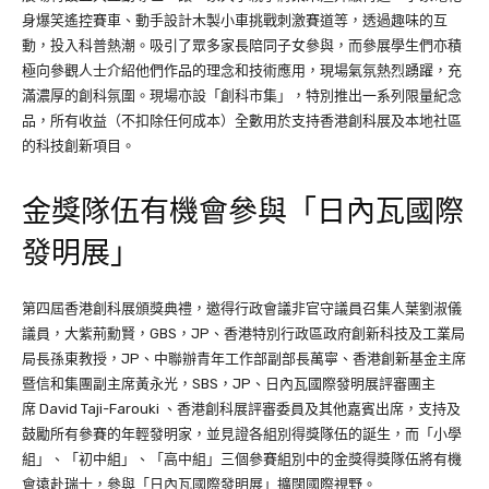
身爆笑遙控賽車、動手設計木製小車挑戰刺激賽道等，透過趣味的互
動，投入科普熱潮。吸引了眾多家長陪同子女參與，而參展學生們亦積
極向參觀人士介紹他們作品的理念和技術應用，現場氣氛熱烈踴躍，充
滿濃厚的創科氛圍。現場亦設「創科市集」，特別推出一系列限量紀念
品，所有收益（不扣除任何成本）全數用於支持香港創科展及本地社區
的科技創新項目。
金獎隊伍有機會參與「日內瓦國際
發明展」
第四屆香港創科展頒獎典禮，邀得行政會議非官守議員召集人葉劉淑儀
議員，大紫荊勳賢，GBS，JP、香港特別行政區政府創新科技及工業局
局長孫東教授，JP、中聯辦青年工作部副部長萬寧、香港創新基金主席
暨信和集團副主席黃永光，SBS，JP、日內瓦國際發明展評審團主
席 David Taji-Farouki 、香港創科展評審委員及其他嘉賓出席，支持及
鼓勵所有參賽的年輕發明家，並見證各組別得獎隊伍的誕生，而「小學
組」、「初中組」、「高中組」三個參賽組別中的金獎得獎隊伍將有機
會遠赴瑞士，參與「日內瓦國際發明展」擴闊國際視野。