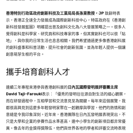
香港特別行政區政府創新科技及工業局局長孫東教授，JP
致辭時表
示，香港正全速全力發展成為國際創新科技中心，特區政府在《香港創
新科技發展藍圖》明確提出普及創科文化為八大發展策略之一。很多人
覺得創科是科學家、研究員和科技專家的事，但其實創科也可以很「貼
地」，與你我的日常生活也息息相關。我們希望通過更多像香港創科展
的創科盛事和科普活動，提升社會的創新氛圍，並為年輕人提供一個讓
創意萌芽生根的平台。
攜手培育創科人才
連續三年專程來港參與香港創科展的
日內瓦國際發明展評審團主席
David Taji-Farouki
表示：「優秀的發明往往源自對生活的細心觀察，
而在研發過程中，互相學習和交流意見至為關鍵。每年來這個展覽，我
都很高興見到這麼多年輕發明家聚在一起觀摩與學習，他們的熱情和創
意總是令我印象深刻。近年來，香港團隊在日內瓦發明展表現突出，不
只是大學和企業的參賽作品水準甚高，連中小學生的創新項目都非常優
異。像去年的金獎得獎隊伍，他們與世界各地的學者和評審交流時表現