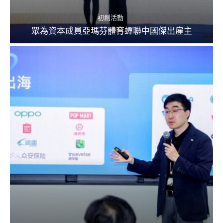
初創活動
眾為資本成員亞瑪芬體育蟬聯中國傑出雇主