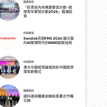
精選資訊
「民青局內地專題實習計劃–敦
煌青年實習計劃2026」圓滿結
束
科技新知
Sandisk亮相FMS 2026 展示面
向AI推理時代的NAND創新技術
科技新知
港大中國經濟論壇剖析中國經濟
增長新模式
精選資訊
諾科達與職業訓練局簽署合作備
忘錄