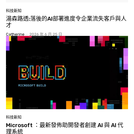
科技新知
湯森路透:落後的AI部署進度令企業流失客戶與人
才
Catherine
-
2026 年 6 月 25 日
科技新知
Microsoft ：最新發佈助開發者創建 AI 與 AI 代
理系統