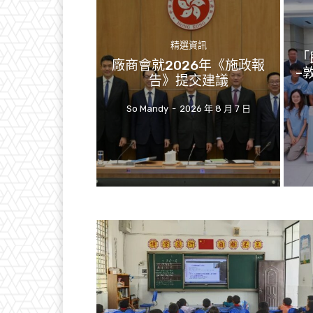
精選資訊
「
廠商會就2026年《施政報
–
告》提交建議
So Mandy
-
2026 年 8 月 7 日