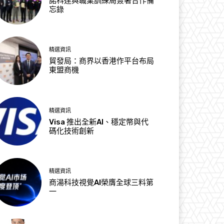
諾科達與職業訓練局簽署合作備
忘錄
精選資訊
貿發局：商界以香港作平台布局
東盟商機
精選資訊
Visa 推出全新AI、穩定幣與代
碼化技術創新
精選資訊
商湯科技視覺AI榮膺全球三料第
一