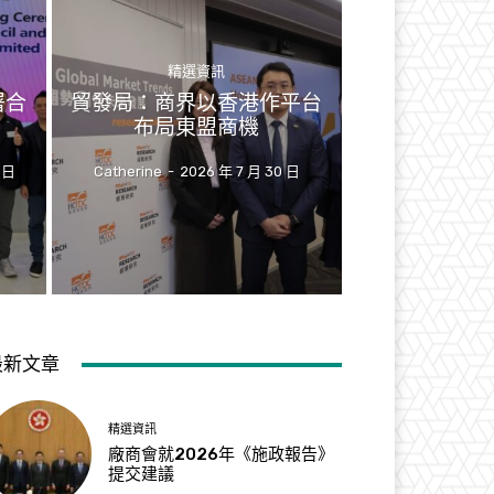
精選資訊
署合
貿發局：商界以香港作平台
布局東盟商機
 日
Catherine
-
2026 年 7 月 30 日
最新文章
精選資訊
廠商會就2026年《施政報告》
提交建議