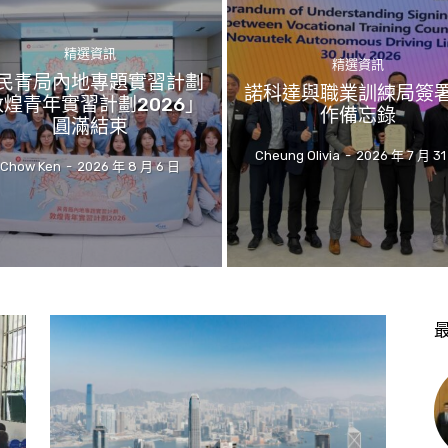
精選資訊
精選資訊
民青局內地專題實習計劃
諾科達與職業訓練局簽
敦煌青年實習計劃2026」
作備忘錄
圓滿結束
Cheung Olivia
-
2026 年 7 月 31
Chow Ken
-
2026 年 8 月 6 日