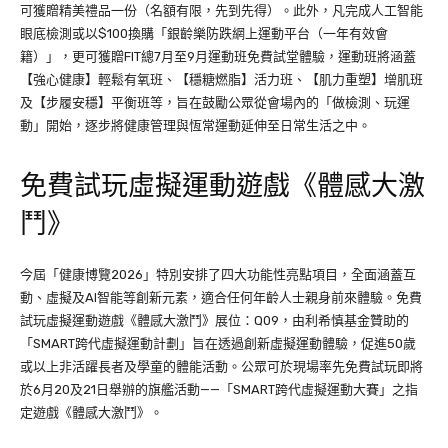
可獲贈精美禮品一份（名額有限，先到先得）。此外，凡完成人工智能
眼底檢測或以$100換購「銀齡樂防跌網上運動平台（一年有效會
籍）」，更可獲贈FIT總7月至9月運動班免費試堂體驗，運動班將涵蓋
【強心健康】輕鬆有氧班、【穩糖燃脂】活力班、【肌力重塑】增肌班
及【步履安穩】平衡班等，旨在鼓勵公眾從會場內的「做檢測、玩運
動」開始，逐步將健康管理與恆常運動延伸至日常生活之中。
免費試玩虛擬運動遊戲《體感大激
鬥》
今屆「健康博覽2026」特別安排了四大功能性亮點項目，全面涵蓋互
動、虛擬及AI智能等創新元素，適合任何年齡人士親身前來體驗。免費
試玩虛擬運動遊戲《體感大激鬥》展位：Q09，由利希慎基金贊助的
「SMART跨代虛擬運動計劃」旨在透過創新虛擬運動體驗，促進50歲
或以上非活躍長者及學童的體能活動。公眾可於現場率先免費試玩即將
於6月20及21日舉辦的旗艦活動——「SMART跨代虛擬運動大賽」之指
定遊戲《體感大激鬥》。