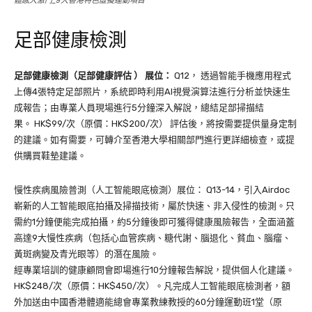
體感大激鬥_9大香港特色虛擬運動項目
足部健康檢測
足部健康檢測（足部健康評估
）
展位：
Q12， 透過智能手機應用程式
上傳4張特定足部照片，系統即時利用AI視覺演算法進行分析並快速生
成報告；由專業人員現場進行5分鐘深入解說，總結足部掃描結
果。 HK$99/次（原價：HK$200/次） 評估後，將按需要提供量身定制
的建議。如有需要，可轉介至香港大學相關部門進行更詳細檢查，或提
供購買鞋墊建議。
慢性疾病風險普測（人工智能眼底檢測）展位： Q13-14，引入Airdoc
嶄新的人工智能眼底拍攝及掃描技術，屬於快速、非入侵性的檢測。只
需約1分鐘便能完成拍攝，約5分鐘後即可獲得健康風險報告，全面涵蓋
高達9大慢性疾病（包括心血管疾病、糖代謝、腦退化、貧血、腦瘤、
黃斑病變及青光眼等）的潛在風險。
經專業培訓的健康顧問會即場進行10分鐘報告解說，提供個人化建議。
HK$248/次（原價：HK$450/次）。凡完成人工智能眼底檢測者，額
外加送由中國香港體適能總會專業教練教授的60分鐘運動班1堂（原