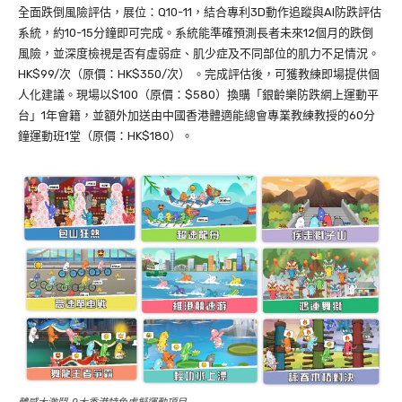
全面跌倒風險評估，展位：Q10-11，結合專利3D動作追蹤與AI防跌評估
系統，約10-15分鐘即可完成。系統能準確預測長者未來12個月的跌倒
風險，並深度檢視是否有虛弱症、肌少症及不同部位的肌力不足情況。
HK$99/次（原價：HK$350/次） 。完成評估後，可獲教練即場提供個
人化建議。現場以$100（原價：$580）換購「銀齡樂防跌網上運動平
台」1年會籍，並額外加送由中國香港體適能總會專業教練教授的60分
鐘運動班1堂（原價：HK$180）。