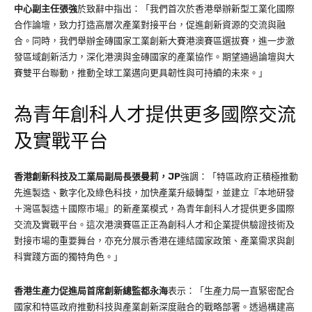
中心副主任張強
於致辭中指出：「我們首次於香港舉辦新型工業化國際
合作論壇，致力打造高層次產業對接平台，促進創新資源的交流與融
合。同時，我們舉辦金磚國家工業創新大賽港澳賽區選拔賽，進一步激
發區域創新活力，深化港澳與金磚國家的產業協作。期望通過論壇與大
賽雙平台聯動，推動全球工業邁向更具韌性與可持續的未來。」
為青年創科人才提供更多國際交流
及實戰平台
香港創新科技及工業局副局長張曼莉，JP
強調：「特區政府正積極推動
先進製造、數字化及綠色科技，加快產業升級轉型，並建立『本地研發
＋灣區製造＋國際市場』的新產業模式，為青年創科人才提供更多國際
交流及實戰平台。這次港澳賽區正正為創科人才和企業提供驗證技術及
對接市場的重要舞台，亦充分展示香港在連結國家政策、產業需求與創
科實踐方面的獨特角色。」
香港生產力促進局首席創新總監都永海
表示：「生產力局一直緊密配合
國家和特區政府推動科技與產業創新深度融合的戰略部署。透過構建高