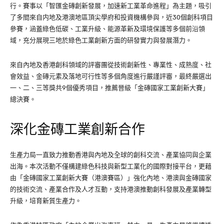
行。賽事以「智匯金磚創新發展，加速新工業革命進程」為主題，吸引
了多間來自内地及港澳地區頂尖學府和投資機構參與，近30個創科項目
參賽，涵蓋綠色低碳、工業升級、能源革新及環境保護等多個前沿領
域，充分展現三地於綠色工業創新方面的研發實力與發展潛力。
來自內地及香港創科領域的評審團從技術創新性、專業性、成熟度、社
會效益、金磚元素及落地可行性等多個角度進行嚴謹評審，最終嚴選出
一、二、三等獎共9個優秀項目，推薦晉級「金磚國家工業創新大賽」
總決賽。
深化金磚工業創新合作
生產力局一直致力推動香港與內地及全球的創科交流、產業協同與企業
出海。本次活動不僅構建綠色科技與新型工業化的國際對接平台，更藉
由「金磚國家工業創新大賽（港澳賽區）」強化內地、港澳與金磚國家
的技術交流、產業合作及人才互動，支持港澳推動創科發展及產業轉型
升級，培育新質生產力。