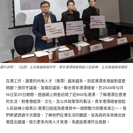
圖片說明：（左起）立法會議員張欣宇、青年港漂總會發起人莊詠琳、立法會議員吳傑莊
在港工作、讀書的內地人才（港漂）越來越多，到底港漂來港面對甚麼
問題？張欣宇議員、吳傑莊議員，聯合青年港漂總會，於2024年12月
16日至29日期間，透過網上問卷訪問了近800名港漂，了解港漂在香港
的生活，對香港經濟、文化、及公共政策等的看法。青年港漂總會發起
人莊詠琳小姐表示:港漂已經成為香港其中一個勞動力供應來源之一，我
們希望透過今次調查，了解他們在港生活的觀感，並為政府未來推出政
策提出建議，吸引更多內地人才來港，為建設香港作出貢獻。