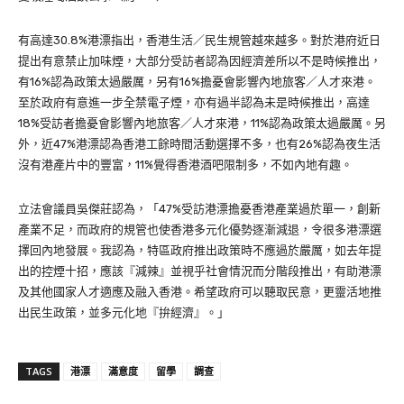
有高達30.8%港漂指出，香港生活／民生規管越來越多。對於港府近日
提出有意禁止加味煙，大部分受訪者認為因經濟差所以不是時候推出，
有16%認為政策太過嚴厲，另有16%擔憂會影響內地旅客／人才來港。
至於政府有意進一步全禁電子煙，亦有過半認為未是時候推出，高達
18%受訪者擔憂會影響內地旅客／人才來港，11%認為政策太過嚴厲。另
外，近47%港漂認為香港工餘時間活動選擇不多，也有26%認為夜生活
沒有港產片中的豐富，11%覺得香港酒吧限制多，不如內地有趣。
立法會議員吳傑莊認為，「47%受訪港漂擔憂香港產業過於單一，創新
產業不足，而政府的規管也使香港多元化優勢逐漸減退，令很多港漂選
擇回內地發展。我認為，特區政府推出政策時不應過於嚴厲，如去年提
出的控煙十招，應該『減辣』並視乎社會情況而分階段推出，有助港漂
及其他國家人才適應及融入香港。希望政府可以聽取民意，更靈活地推
出民生政策，並多元化地『拚經濟』。」
TAGS
港漂
滿意度
留學
調查