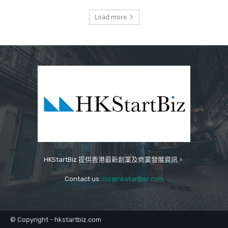
Load more
HKStartBiz 提供香港最新創業及商業發展資訊。
Contact us:
biz@hkstartbiz.com
© Copyright - hkstartbiz.com