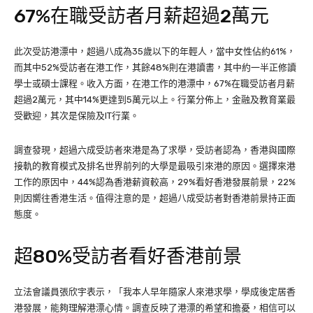
67%在職受訪者月薪超過2萬元
此次受訪港漂中，超過八成為35歲以下的年輕人，當中女性佔約61%，
而其中52%受訪者在港工作，其餘48%則在港讀書，其中約一半正修讀
學士或碩士課程。收入方面，在港工作的港漂中，67%在職受訪者月薪
超過2萬元，其中14%更達到5萬元以上。行業分佈上，金融及教育業最
受歡迎，其次是保險及IT行業。
調查發現，超過六成受訪者來港是為了求學，受訪者認為，香港與國際
接軌的教育模式及排名世界前列的大學是最吸引來港的原因。選擇來港
工作的原因中，44%認為香港薪資較高，29%看好香港發展前景，22%
則因嚮往香港生活。值得注意的是，超過八成受訪者對香港前景持正面
態度。
超80%受訪者看好香港前景
立法會議員張欣宇表示，「我本人早年隨家人來港求學，學成後定居香
港發展，能夠理解港漂心情。調查反映了港漂的希望和擔憂，相信可以