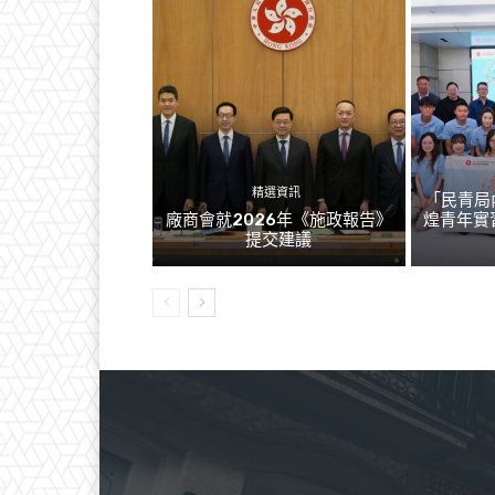
精選資訊
「民青局
廠商會就2026年《施政報告》
煌青年實
提交建議