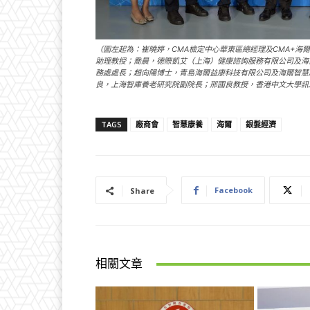
（圖左起為：崔曉婷，CMA檢定中心華東區總經理及CMA+
助理教授；喬晨，德際凱艾（上海）健康諮詢服務有限公司及海
務處處長；趙向陽博士，青島海爾益康科技有限公司及海爾智慧
良，上海智庫養老研究院副院長；邢國良教授，香港中文大學訊息
TAGS
廠商會
智慧康養
海爾
銀髮經濟
Facebook
Share
相關文章