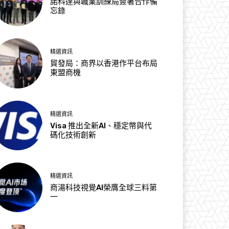
諾科達與職業訓練局簽署合作備
忘錄
精選資訊
貿發局：商界以香港作平台布局
東盟商機
精選資訊
Visa 推出全新AI、穩定幣與代
碼化技術創新
精選資訊
商湯科技視覺AI榮膺全球三料第
一