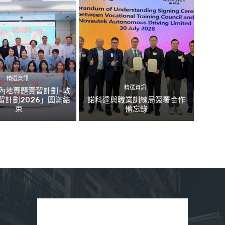
精選資訊
精選資訊
內地專題實習計劃–敦
習計劃2026」圓滿結
諾科達與職業訓練局簽署合作
束
備忘錄