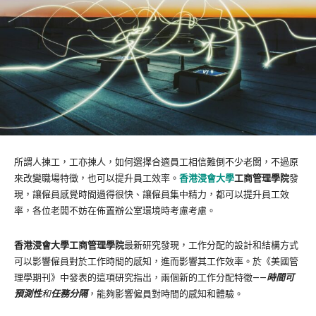
所謂人揀工，工亦揀人，如何選擇合適員工相信難倒不少老闆，不過原
來改變職場特徵，也可以提升員工效率。
香
港浸會大學
工商管理學院
發
現，讓僱員感覺時間過得很快、讓僱員集中精力，都可以提升員工效
率，各位老闆不妨在佈置辦公室環境時考慮考慮。
香港浸會大學工商管理學院
最新研究發現，工作分配的設計和結構方式
可以影響僱員對於工作時間的感知，進而影響其工作效率。於《美國管
理學期刊》中發表的這項研究指出，兩個新的工作分配特徵——
時間可
預測性
和
任務分隔
，能夠影響僱員對時間的感知和體驗。