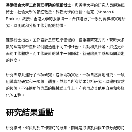
香港浸會大學工商管理學院的陳鵬博士
，與香港大學的研究人員趙海臨
博士、杜倫大學的鄧紅教授、科廷大學的雪倫．帕克（Sharon K.
Parker）教授和香港大學的張帷博士，合作進行了一系列實驗和實地研
究，以測試和分析工作分配的特徵。
陳鵬博士指出，工作設計是管理學領域的一個重要研究方向，現時大多
數的理論都聚焦於如何能透過不同工作任務、活動和責任等，締造更正
面的工作體驗。而工作設計的其中一個關鍵，就是讓員工感知時間流逝
的速度。
研究團隊共進行了五項研究，包括兩項實驗、一項自然實地研究、一項
組織實地研究和一項線上調查，並綜合所有結果分析研究，以證明實驗
的假設，不僅適用於簡單的機械式工作上，亦適用於其他更自主和多樣
化的工種。
研究結果重點
研究指出，僱員對於工作需時的感知，關鍵是取決於兩個工作分配的特