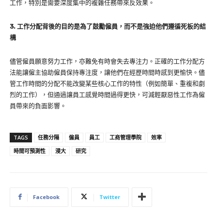
工作，特別是需要深度集中的複雜任務帶來反效果。
3.
工作分配背後的目的是為了鼓勵僱員，而不是強迫他們遵循死板的結
構
儘管僱員願意努力工作，亦難免有時會失去專注力。正確的工作分配方
法能讓僱主協助僱員保持專注度，讓他們在經歷時間時感到更愉快。儘
管工作時間的分配不能改變某些核心工作的特性（例如簡單、重複和劇
烈的工作），但通過讓員工感覺時間過得更快，可減輕厭惡性工作為僱
員帶來的負面影響。
TAGS
任務分隔
僱員
員工
工商管理學院
效率
時間可預測性
浸大
研究
Facebook
Twitter