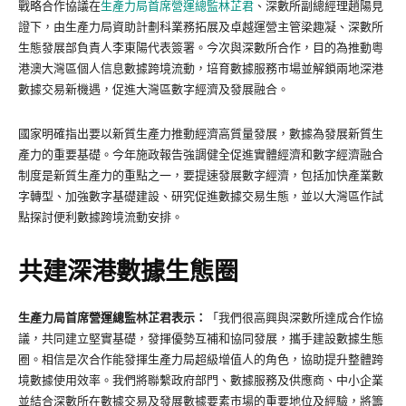
戰略合作協議在
生產力局首席營運總監林芷君
、深數所副總經理趙陽見
證下，由生產力局資助計劃科業務拓展及卓越運營主管梁趣凝、深數所
生態發展部負責人李東陽代表簽署。今次與深數所合作，目的為推動粵
港澳大灣區個人信息數據跨境流動，培育數據服務市場並解鎖兩地深港
數據交易新機遇，促進大灣區數字經濟及發展融合。
國家明確指出要以新質生產力推動經濟高質量發展，數據為發展新質生
產力的重要基礎。今年施政報告強調健全促進實體經濟和數字經濟融合
制度是新質生產力的重點之一，要提速發展數字經濟，包括加快產業數
字轉型、加強數字基礎建設、研究促進數據交易生態，並以大灣區作試
點探討便利數據跨境流動安排。
共建深港數據生態圈
生產力局首席營運總監林芷君表示：
「我們很高興與深數所達成合作協
議，共同建立堅實基礎，發揮優勢互補和協同發展，攜手建設數據生態
圈。相信是次合作能發揮生產力局超級增值人的角色，協助提升整體跨
境數據使用效率。我們將聯繫政府部門、數據服務及供應商、中小企業
並結合深數所在數據交易及發展數據要素市場的重要地位及經驗，將籌