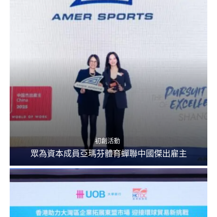
初創活動
眾為資本成員亞瑪芬體育蟬聯中國傑出雇主