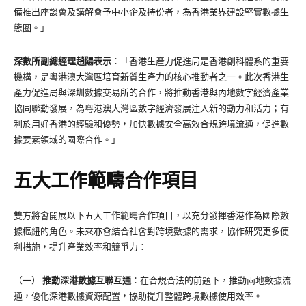
備推出座談會及講解會予中小企及持份者，為香港業界建設堅實數據生
態圈。」
深數所副總經理趙陽表示
：「香港生產力促進局是香港創科體系的重要
機構，是粵港澳大灣區培育新質生產力的核心推動者之一。此次香港生
產力促進局與深圳數據交易所的合作，將推動香港與內地數字經濟產業
協同聯動發展，為粵港澳大灣區數字經濟發展注入新的動力和活力；有
利於用好香港的經驗和優勢，加快數據安全高效合規跨境流通，促進數
據要素領域的國際合作。」
五大工作範疇合作項目
雙方將會開展以下五大工作範疇合作項目，以充分發揮香港作為國際數
據樞紐的角色。未來亦會結合社會對跨境數據的需求，協作研究更多便
利措施，提升產業效率和競爭力：
（一）
推動深港數據互聯互通
：在合規合法的前題下，推動兩地數據流
通，優化深港數據資源配置，協助提升整體跨境數據使用效率。