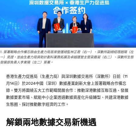
1. 簽署戰略合作備忘錄由生產力局首席營運總監林芷君（右一）、深數所副總經理趙陽（左
一）見證，並由生產力局資助計劃科業務拓展及卓越運營主管梁趣凝（右二）、深數所生態
發展部負責人李東陽（左二）簽署。
香港生產力促進局（生產力局）與深圳數據交易所（深數所）日前（11
月14日）於2024中國（深圳）數據產業創新大會上簽署戰略合作備忘
錄。雙方將圍繞五大工作範疇開展合作：推動深港數據互聯互通、發展
數據要素市場、賦能中小企業透過數據資産化升級轉型、共建深港數據
生態圈、探討推動數字經濟的工作。
解鎖兩地數據交易新機遇