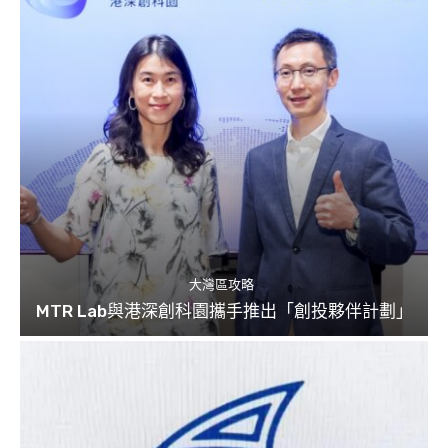
大灣區攻略
MTR Lab與港深創科園攜手推出「創投夥伴計劃」