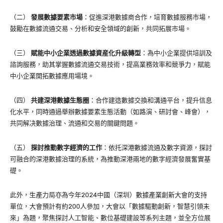
（二）
發展數據要素市場
：促進深港數據商合作，培育數據服務市場，
鼓勵在數據流通交易、分析和安全領域的創新，共同拓展市場。
（三）
賦能中小企業透過數據資産化升級轉型
：為中小企業提供培訓及
諮詢服務，助其掌握數據流通交易技術，提高業務效率和競爭力，賦能
中小企業開拓數據應用場境。
（四）
共建深港數據生態圈
：合作建造數據交換和溝通平台，提升信息
化水平，同時通過舉辦數據要素生態活動（如路演、研討會、峰會），
共同解决數據治理、流通和交易的關鍵問題。
（五）
探討推動數字經濟的工作
：依托深港數據流通及數字資源，探討
可融合的深港數據治理的系統，為推動深港兩地的數字經濟發展奮實基
礎。
此外，生產力局亦為今年2024中國（深圳）數據產業創新大會的支持
單位，大會預計有約200人參加，大會以「數據驅動創新，智慧引領未
來」為題，聚焦探討人工智能、數位基礎建設等系列主題，並全方位展