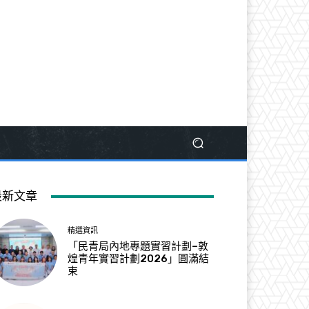
最新文章
精選資訊
「民青局內地專題實習計劃–敦
煌青年實習計劃2026」圓滿結
束