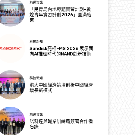
精選資訊
「民青局內地專題實習計劃–敦
煌青年實習計劃2026」圓滿結
束
科技新知
Sandisk亮相FMS 2026 展示面
向AI推理時代的NAND創新技術
科技新知
港大中國經濟論壇剖析中國經濟
增長新模式
精選資訊
諾科達與職業訓練局簽署合作備
忘錄