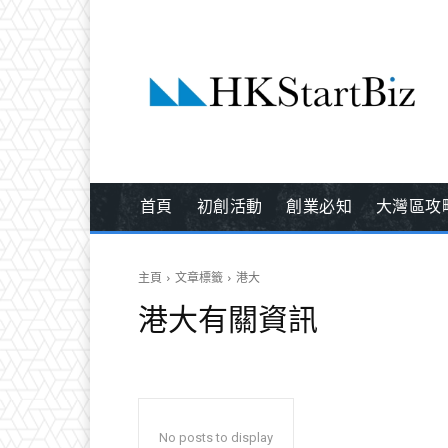
首頁
初創活動
創業必知
大灣區攻
主頁
文章標籤
港大
港大
有關資訊
No posts to display