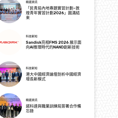
精選資訊
「民青局內地專題實習計劃–敦
煌青年實習計劃2026」圓滿結
束
科技新知
Sandisk亮相FMS 2026 展示面
向AI推理時代的NAND創新技術
科技新知
港大中國經濟論壇剖析中國經濟
增長新模式
精選資訊
諾科達與職業訓練局簽署合作備
忘錄