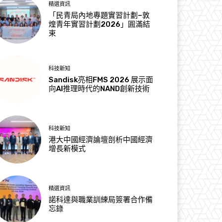
精選資訊
「民青局內地專題實習計劃–敦
煌青年實習計劃2026」圓滿結
束
科技新知
Sandisk亮相FMS 2026 展示面
向AI推理時代的NAND創新技術
科技新知
港大中國經濟論壇剖析中國經濟
增長新模式
精選資訊
諾科達與職業訓練局簽署合作備
忘錄