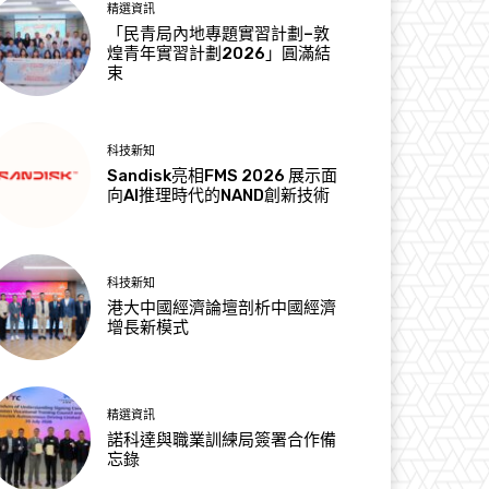
精選資訊
「民青局內地專題實習計劃–敦
煌青年實習計劃2026」圓滿結
束
科技新知
Sandisk亮相FMS 2026 展示面
向AI推理時代的NAND創新技術
科技新知
港大中國經濟論壇剖析中國經濟
增長新模式
精選資訊
諾科達與職業訓練局簽署合作備
忘錄