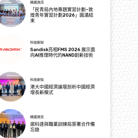
精選資訊
「民青局內地專題實習計劃–敦
煌青年實習計劃2026」圓滿結
束
科技新知
Sandisk亮相FMS 2026 展示面
向AI推理時代的NAND創新技術
科技新知
港大中國經濟論壇剖析中國經濟
增長新模式
精選資訊
諾科達與職業訓練局簽署合作備
忘錄