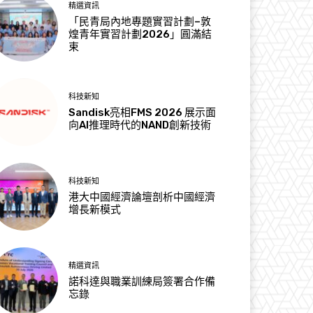
精選資訊
「民青局內地專題實習計劃–敦
煌青年實習計劃2026」圓滿結
束
科技新知
Sandisk亮相FMS 2026 展示面
向AI推理時代的NAND創新技術
科技新知
港大中國經濟論壇剖析中國經濟
增長新模式
精選資訊
諾科達與職業訓練局簽署合作備
忘錄