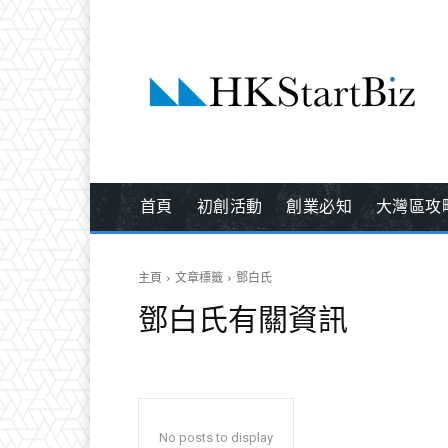
首頁
初創活動
創業必知
大灣區攻
主頁
文章標籤
鄧白氏
鄧白氏
有關資訊
No posts to display