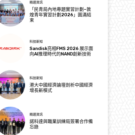
精選資訊
「民青局內地專題實習計劃–敦
煌青年實習計劃2026」圓滿結
束
科技新知
Sandisk亮相FMS 2026 展示面
向AI推理時代的NAND創新技術
科技新知
港大中國經濟論壇剖析中國經濟
增長新模式
精選資訊
諾科達與職業訓練局簽署合作備
忘錄