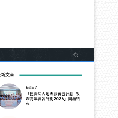
最新文章
精選資訊
「民青局內地專題實習計劃–敦
煌青年實習計劃2026」圓滿結
束