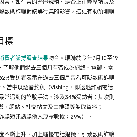
因素，如行業的整體規模、是否正在經歷增長及
解數碼詐騙對該等行業的影響，這更有助預測騙
目標
消費者脈搏調查結果
吻合。環聯於今年7月10至19
者，了解他們過去三個月有否成為網絡、電郵、電
32%受訪者表示在過去三個月曾為可疑數碼詐騙
當中以語音釣魚（Vishing，即透過詐騙電話
最常遇到的詐騙手法，涉及34%受訪者；其次則
騙電郵、網站、社交帖文及二維碼等盜取資料；
透過詐騙短訊誘騙他人洩露數據；29%）。
度不斷上升，加上騷擾電話猖獗，引致數碼詐騙