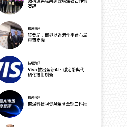
諾科達與職業訓練局簽署合作備
忘錄
精選資訊
貿發局：商界以香港作平台布局
東盟商機
精選資訊
Visa 推出全新AI、穩定幣與代
碼化技術創新
精選資訊
商湯科技視覺AI榮膺全球三料第
一