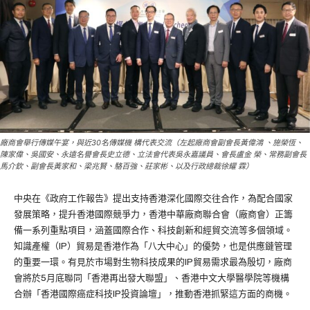
廠商會舉行傳媒午宴，與近30名傳媒機 構代表交流（左起廠商會副會長黃偉鴻 、施榮恆、
陳家偉、吳國安、永遠名譽會長史立德、立法會代表吳永嘉議員、會長盧金 榮、常務副會長
馬介欽、副會長黃家和、梁兆賢、駱百強、莊家彬、以及行政總裁徐耀 霖）
中央在《政府工作報告》提出支持香港深化國際交往合作，為配合國家
發展策略，提升香港國際競爭力，香港中華廠商聯合會（廠商會）正籌
備一系列重點項目，涵蓋國際合作、科技創新和經貿交流等多個領域。
知識產權（IP）貿易是香港作為「八大中心」的優勢，也是供應鏈管理
的重要一環。有見於市場對生物科技成果的IP貿易需求最為殷切，廠商
會將於5月底聯同「香港再出發大聯盟」、香港中文大學醫學院等機構
合辦「香港國際癌症科技IP投資論壇」，推動香港抓緊這方面的商機。