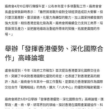
廠商會4月10日舉行傳媒午宴，公布本年度十多項重點工作。廠商會會
長盧金榮致辭時表示：「雖然貿易戰升級對全球經濟造成巨大衝擊，但
只要沉着應對、靈活變通，化壓力為轉型的動力，加上國家持續發展的
強大支撐，相信香港定能化險為夷。廠商會將繼續全力支持工商界，培
育新質生產力，並把握地緣政治重組所帶來的契機，拓展更廣闊的市
場。」
舉辦「發揮香港優勢、深化國際合
作」高峰論壇
盧會長提到，今年《政府工作報告》首次提及香港要深化國際交往合
作，突顯了中央對香港國際化優勢的肯定，也表達了對香港更高的期
許，為此，廠商會今年其中一個工作重點，是要助力香港鞏固作為國際
交往合作「戰略樞紐」的角色，擴大「八大中心」的優勢和輻射範圍。
廠商會將於5月9日舉辦「發揮香港優勢、深化國際合作」高峰論壇，匯
聚政、產、商、學、研等界別的領袖，探討香港在國際產業鏈協作、科