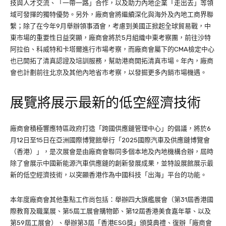
技與人才交流、「一帶一路」合作，以及助力內地企業「走出去」等領
域可發揮的獨特優勢。另外，廠商會將繼續深化與海外及內地工商界聯
繫；除了在今年9月舉辦領事酒會，考慮到美國正掀起全球貿易戰，中
東市場的重要性日益突顯，廠商會將於5月組織中東考察團，前往沙特
阿拉伯、科威特和卡塔爾進行市場考察，而廠商會屬下的CMA檢定中心
也已開拓了清真認證及培訓服務，幫助港商開拓清真市場。年內，廠商
會也計劃前往北京及其他內地省市考察，以發掘更多內銷市場機遇。
展覽將展示最新的低空經濟技術
廠商會積極響應特區政府打造「跨國供應鏈管理中心」的倡議，將於6
月12日至15日在亞洲國際博覽館舉行「2025國際汽車及供應鏈博覽會
（香港）」，是次展會是由廠商會聯同多個本地及內地機構合辦，屆時
除了會展示中國新能源汽車供應鏈的創新發展成果，並特設展館展示最
新的低空經濟技術，以突顯香港作為中國科技「出海」平台的功能。
本年度廠商會其他重點工作尚包括：舉辦四大旗艦展會（第31屆香港國
際教育及職業展、第5屆工展會購物節、第12屆香港美食嘉年華、以及
第59屆工展會）、舉辦第3屆「香港ESG獎」頒獎典禮、復辦「廠商會