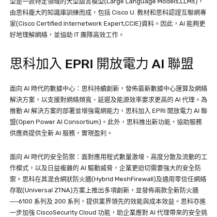
型是一款特定領域的大型語言模型(Large Language Models,LLMs)，
由思科龐大的知識庫訓練而成，包括 Cisco U. 教材和思科認證互聯網專
家(Cisco Certified Internetwork Expert,CCIE)資料。因此，AI 能夠更
好地理解網絡，並協助 IT 團隊高效工作。
思科加入 EPRI 開放電力 AI 聯盟
面向 AI 時代的數據中心：思科持續創新，發佈最新數據中心運算及網絡
解決方案，以支援對網絡頻寬、延遲及能源效率要求更高的 AI 代理。為
推動 AI 解決方案的部署並增強電網能力，思科加入 EPRI 開放電力 AI 聯
盟(Open Power AI Consortium)。此外，思科推出新功能，協助服務
供應商提供全新 AI 服務，實現盈利。
面向 AI 時代的安全防禦：面對應用程式數量激增、高度分散及流動的工
作模式，以及日益複雜的 AI 驅動威脅，企業更迫切需要強大的安全防
禦。思科在其混合網狀防火牆(Hybrid MeshFirewall)及通用零信任網絡
存取(Universal ZTNA)方案上推出多項創新，並發佈兩款全新防火牆
──6100 系列及 200 系列，提供業界領先的效能與成本效益。思科亦進
一步加強 CiscoSecurity Cloud 功能，助企業應對 AI 代理帶來的安全挑