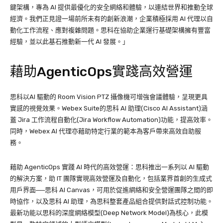
鍵架構，專為 AI 提供最優化的安全網絡和體驗，以連結世界和推動全球
經濟。我們正見證一場前所未有的創新浪潮，企業積極採用 AI 代理以自
動化工作流程、應對複雜問題。思科在協助企業運行基礎架構擁有豐富
經驗，並以此基石推動新一代 AI 發展。」
藉助AgenticOps實踐高效營運
思科以AI 驅動的 Room Vision PTZ 攝像機可增強會議體驗，呈現更具
實感的視覺效果。Webex Suite的思科 AI 助理(Cisco AI Assistant)涵
蓋 Jira 工作流程自動化(Jira Workflow Automation)功能，提高效率。
同時，Webex AI 代理亦藉助特定行業的範本為客戶帶來高效自助服
務。
藉助 AgenticOps 實踐 AI 時代的高效營運：思科推出一系列以 AI 驅動
的解決方案，助 IT 團隊實現高效營運及自動化，包括業界首創的生成式
用戶界面──思科 AI Canvas，可用於促進網絡和安全營運團隊之間的即
時協作，以及思科 AI 助理，為思科整套產品組合提供對話式控制功能。
最新功能以思科的深度網絡模型(Deep Network Model)為核心，此模