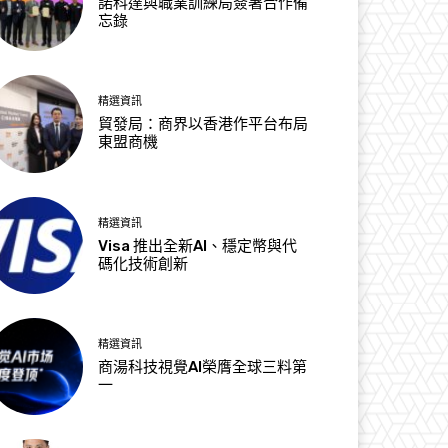
諾科達與職業訓練局簽署合作備
忘錄
精選資訊
貿發局：商界以香港作平台布局
東盟商機
精選資訊
Visa 推出全新AI、穩定幣與代
碼化技術創新
精選資訊
商湯科技視覺AI榮膺全球三料第
一