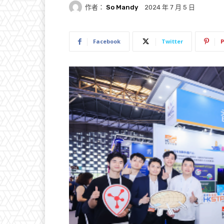
作者：
So Mandy
2024 年 7 月 5 日
Facebook
Twitter
P