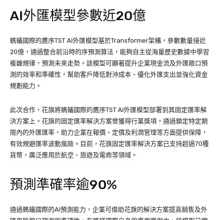
AI外匯模型參數近20億
螞蟻國際的鷹序TST AI外匯模型基於Transformer架構，參數數量接近
20億，通過整合前沿時的序預測算法，能夠自主從海量歷史數據中學習
複雜規律，預測未來走勢。該模型可顯著提升企業現金流及外匯敞口預
測的效率和準確性，幫助客戶降低對沖成本、優化外匯支出並強化資金
規劃能力。
此次合作，花旗將螞蟻國際的鷹序TST AI外匯模型部署到其固定匯率解
決方案上。花旗的固定匯率解決方案曾獲得行業獎項，通過鎖定特定期
限內的外匯匯率，助力企業在報價、定價及利潤管理等方面提供保障，
有效規避匯率波動風險。目前，花旗固定匯率解決方案已支持超過70種
貨幣，廣泛應用於航空、旅遊及電商等領域。
預測準確率逾90%
通過螞蟻國際的AI預測能力，企業可借助花旗的解決方案提高銷售及外