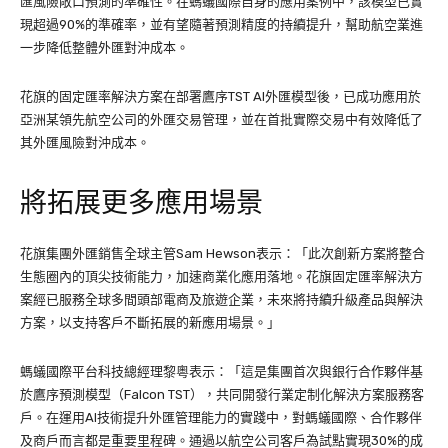
匯風險敞口預測的準確性。在螞蟻國際自身的應用案例中，該模型已實
現超過90%的準確率，並有望隨著預測精度的持續提升，幫助航空業進
一步降低整體外匯對沖成本。
花旗的固定匯率解決方案在部署鷹序TST AI外匯模型後，已成功應用於
亞洲某領先航空公司的外匯交易管理，並在首批實際交易中有效降低了
其外匯風險對沖成本。
將拓展更多應用場景
花旗集團外匯銷售全球主管Sam Hewson表示：「此次創新方案將整合
生態圈內的頂尖技術能力，加速商業化應用落地。花旗固定匯率解決方
案經已服務全球多間頭部電商及旅遊企業，未來將持續升級產品與解決
方案，以支持客戶不斷拓展的新應用場景。」
螞蟻國際平台科技總經理黎粵表示：「這是集團首次與銀行合作夥伴基
於鷹序預測模型（Falcon TST），共同開發行業定制化解決方案服務客
戶。在運用AI技術提升外匯管理能力的實踐中，對螞蟻國際、合作夥伴
及商戶而言都是重要里程碑。通過以航空公司客戶為試點實現30%的成