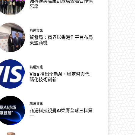
諾科達與職業訓練局簽署合作備
忘錄
精選資訊
貿發局：商界以香港作平台布局
東盟商機
精選資訊
Visa 推出全新AI、穩定幣與代
碼化技術創新
精選資訊
商湯科技視覺AI榮膺全球三料第
一