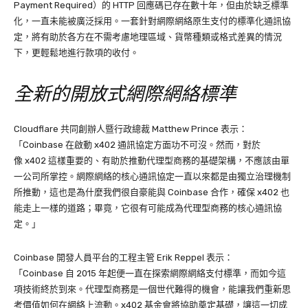
Payment Required）的 HTTP 回應碼已存在數十年，但由於缺乏標準
化，一直未能被廣泛採用。一套針對網際網絡原生支付的標準化通訊協
定，將有助於各方在不需考慮地理區域、貨幣種類或格式差異的情況
下，更輕鬆地進行款項的收付。
全新的開放式網際網絡標準
Cloudflare 共同創辦人暨行政總裁 Matthew Prince 表示：
「Coinbase 在啟動 x402 通訊協定方面功不可沒。然而，對於
像 x402 這樣重要的、有助於推動代理型商務的基礎架構，不應該由單
一公司所掌控。網際網絡的核心通訊協定一直以來都是由獨立治理機制
所推動，這也是為什麼我們很自豪能與 Coinbase 合作，確保 x402 也
能走上一樣的道路；畢竟，它很有可能成為代理型商務的核心通訊協
定。」
Coinbase 開發人員平台的工程主管 Erik Reppel 表示：
「Coinbase 自 2015 年起便一直在探索網際網絡支付標準，而如今這
項技術終於到來。代理型商務是一個世代難得的機會，能讓我們重新思
考價值如何在網絡上流動。x402 基金會將協助奠定基礎，讓這一切成