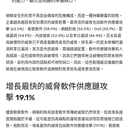
的能力，顯示出明顯的準備缺口。
網絡安全的形勢不再是由偶發的危機構成，而是一種持續暴露的狀態。
企業越來越容易受到潛伏的威脅影響。最常見的威脅包括軟件供應鏈攻
擊 (62.0%)、勒索軟件 (58.9%)、網絡釣魚 (55.5%)、DoS (55.1%)、雲
端漏洞 (54.9%)、內部威脅 (52.4%) 以及零日漏洞 (46.4%)。亞太區最
具破壞性的威脅已不再是最顯而易見的威脅。排名第一的是未修補的漏
洞和零日漏洞，其次是內部威脅、雲端錯誤配置、軟件供應鏈攻擊和人
為錯誤。這些威脅特別具破壞性，因為它們通常無法被傳統防禦系統所
偵測，並利用內部的弱點和可視性缺口。因此，這些較隱蔽且複雜的風
險現在被視為比勒索軟件或網絡釣魚等知名威脅更為危險。
增長最快的威脅軟件供應鏈攻
擊 19.1%
儘管勒索軟件、網絡釣魚和惡意軟件等傳統威脅仍然常見，但其增長速
度開始趨於平緩，這可能是因為端點防護和意識培訓等防禦措施已經成
熟。相對而言，增長最快的威脅包括軟件供應鏈攻擊 (19.1%)、勒索軟