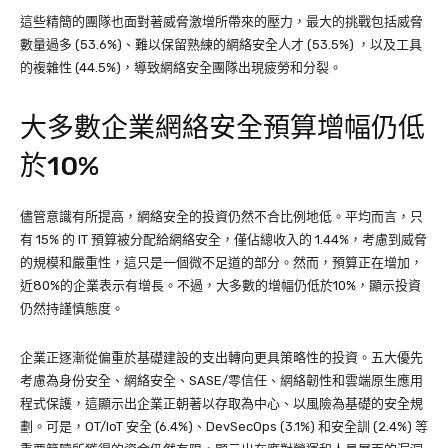
這些精簡的團隊也面對著威脅激增所帶來的壓力，最大的挑戰包括威脅
數量過多 (53.6%)、難以保留熟練的網絡安全人才 (53.5%) ，以及工具
的複雜性 (44.5%)，導致網絡安全團隊出現疲勞和分裂。
大多數企業網絡安全預算增幅仍低
於10%
儘管意識有所提高，網絡安全的投資仍然不合比例地低。平均而言，只
有 15% 的 IT 預算被分配給網絡安全，僅佔總收入的 1.44%，考慮到威脅
的規模和嚴重性，這只是一個微不足道的部分。然而，預算正在增加，
近80%的企業表示有增長。不過，大多數的增幅仍低於10%，顯示投資
仍然持謹慎態度。
企業正逐漸從偏重於基礎建設的支出轉向更具策略性的投資。五大優先
考慮為身份安全、網絡安全、SASE/零信任、網絡韌性和雲端原生應用
程式保護，這顯示出企業正朝著以存取為中心、以風險為基礎的安全規
劃。可是，OT/IoT 安全 (6.4%)、DevSecOps (3.1%) 和安全訓 (2.4%) 等