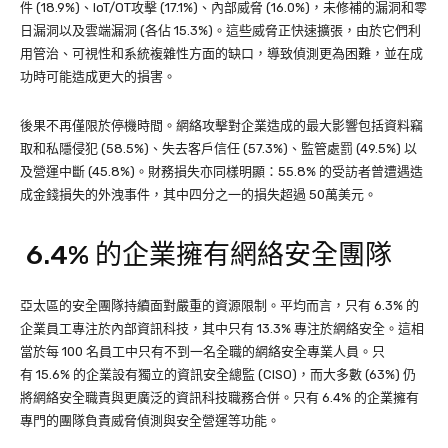
件 (18.9%)、IoT/OT攻擊 (17.1%)、內部威脅 (16.0%)，未修補的漏洞和零
日漏洞以及雲端漏洞 (各佔 15.3%)。這些威脅正快速擴張，由於它們利
用管治、可視性和系統複雜性方面的缺口，導致偵測更為困難，並在成
功時可能造成更大的損害。
後果不再僅限於停機時間。網絡攻擊對企業造成的最大影響包括資料竊
取和私隱侵犯 (58.5%)、失去客戶信任 (57.3%)、監管處罰 (49.5%) 以
及營運中斷 (45.8%)。財務損失亦同樣明顯：55.8% 的受訪者曾遭遇造
成金錢損失的外洩事件，其中四分之一的損失超過 50萬美元。
6.4% 的企業擁有網絡安全團隊
亞太區的安全團隊持續面對嚴重的資源限制。平均而言，只有 6.3% 的
企業員工專注於內部資訊科技，其中只有 13.3% 專注於網絡安全。這相
當於每 100 名員工中只有不到一名全職的網絡安全專業人員。只
有 15.6% 的企業設有獨立的資訊安全總監 (CISO)，而大多數 (63%) 仍
將網絡安全職責與更廣泛的資訊科技職務合併。只有 6.4% 的企業擁有
專門的團隊負責威脅偵測與安全營運等功能。