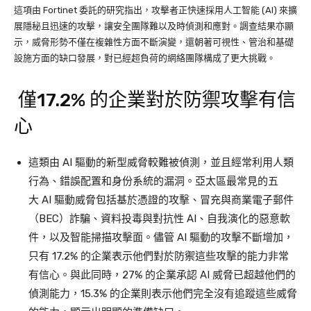
這項由 Fortinet 委託的研究指出，攻擊者正快速採用人工智能 (AI) 來擴
展隱秘且迅速的攻擊，讓安全團隊難以及時偵測和應對。調查結果亦顯
示，威脅形勢不僅在複雜性方面不斷演變，還朝著可視性、管治和基礎
設施方面的缺口發展，對已經超負荷的網絡團隊構成了更大挑戰。
僅17.2% 的企業對於防禦攻擊有信
心
這類由 AI 驅動的新型威脅較難被偵測，並且經常利用人類
行為、錯誤配置和身份系統的漏洞。亞太區最常見的五
大 AI 驅動威脅包括基於憑證的攻擊、冒充與商業電子郵件
（BEC）詐騙、資料投毒與對抗性 AI、自我演化的惡意軟
件，以及智能掃描攻擊面。儘管 AI 驅動的攻擊不斷增加，
只有 17.2% 的企業表示他們對於防禦這些攻擊的能力非常
有信心。與此同時，27% 的企業承認 AI 威脅已超越他們的
偵測能力，15.3% 的企業則表示他們完全沒有追蹤這些威脅