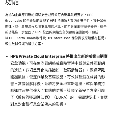
功能
為協助企業應對新的網絡安全威脅並符合新興法規要求，HPE
GreenLake 的全新功能展現了 HPE 持續致力於強化安全性、提升營運
韌性、簡化合規流程及降低風險的承諾，助力企業取得競爭優勢。這些
新功能進一步鞏固了 HPE 全面的網絡安全與數據保護策略，包括
以 HPE Zerto DRaaS軟件及 HPE StoreOnce 備份與復原設備為基礎，
聚焦數據保護的解決方案。
HPE Private Cloud Enterprise 將推出全新的威脅自適應
安全功能
，可在偵測到網絡威脅時暫時中斷與公共互聯網
的連接。這項差異化功能猶如「數碼斷路器」，透過隔離
關鍵數據、營運作業及基礎設施，有效減輕潛在威脅的影
響。當威脅解除後，系統將安全地重新連接，確保業務持
續運作及提供強大而動態的防護。這項全新安全方案回應
了《數位營運韌性法案》（DORA）的一項關鍵要求，並應
對其對金融行業企業帶來的影響。