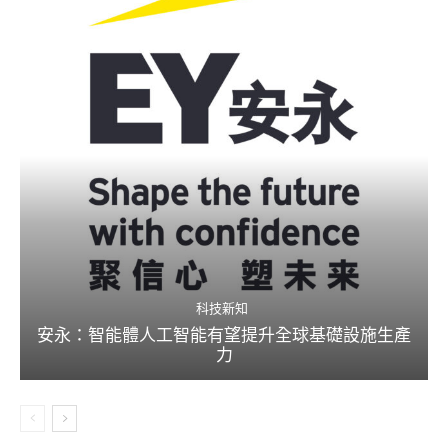
科技新知
安永：智能體人工智能有望提升全球基礎設施生產
力