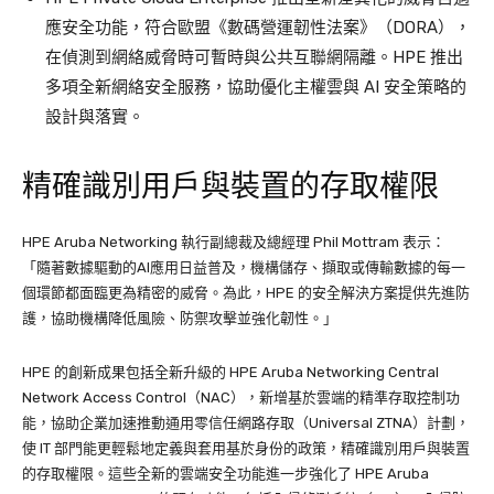
應安全功能，符合歐盟《數碼營運韌性法案》（DORA），
在偵測到網絡威脅時可暫時與公共互聯網隔離。HPE 推出
多項全新網絡安全服務，協助優化主權雲與 AI 安全策略的
設計與落實。
精確識別用戶與裝置的存取權限
HPE Aruba Networking 執行副總裁及總經理 Phil Mottram 表示：
「隨著數據驅動的AI應用日益普及，機構儲存、擷取或傳輸數據的每一
個環節都面臨更為精密的威脅。為此，HPE 的安全解決方案提供先進防
護，協助機構降低風險、防禦攻擊並強化韌性。」
HPE 的創新成果包括全新升級的 HPE Aruba Networking Central
Network Access Control（NAC），新增基於雲端的精準存取控制功
能，協助企業加速推動通用零信任網路存取（Universal ZTNA）計劃，
使 IT 部門能更輕鬆地定義與套用基於身份的政策，精確識別用戶與裝置
的存取權限。這些全新的雲端安全功能進一步強化了 HPE Aruba