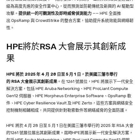
級為高度先進的安全作業中心，從而預測並防範傳統及新興的 AI 驅動型
攻擊。
提供統一的可觀測性及即時威脅偵測能力
—— HPE 全面推
出 OpsRamp 與 CrowdStrike 的整合方案，協助提升系統效能與網絡韌
性。
HPE將於RSA 大會展示其創新成
果
HPE 將於 2025 年 4 月 28 日至 5 月 1 日，於美國三藩市舉行
的 RSA 大會展示其創新成果
。在 1261 號展位，HPE 將展示下一代安全
解決方案，包括 HPE Aruba Networking、HPE ProLiant Compute
Gen12 伺服器、HPE Morpheus Enterprise Software、OpsRamp 軟
件、HPE Cyber Resilience Vault 及 HPE Zerto，這些方案與網絡安全
控制機制相輔相成，共同提供針對勒索軟件等網絡威脅的全面防護。
HPE 將於 4 月 28 日至 5 月 1 日在美國三藩市舉行的 2025 年 RSA 大會
的1261 號展位展出其創新成果。屆時HPE將展示新一代安全解決方案，
包括 HPE Aruba Networking、HPE ProLiant Compute Gen12 伺服