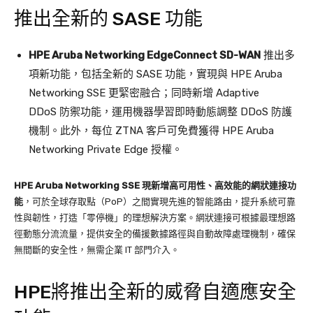
推出全新的 SASE 功能
HPE Aruba Networking EdgeConnect SD-WAN
推出多
項新功能，包括全新的 SASE 功能，實現與 HPE Aruba
Networking SSE 更緊密融合；同時新增 Adaptive
DDoS 防禦功能，運用機器學習即時動態調整 DDoS 防護
機制。此外，每位 ZTNA 客戶可免費獲得 HPE Aruba
Networking Private Edge 授權。
HPE Aruba Networking SSE 現新增高可用性、高效能的網狀連接功
能
，可於全球存取點（PoP）之間實現先進的智能路由，提升系統可靠
性與韌性，打造「零停機」的理想解決方案。網狀連接可根據最理想路
徑動態分流流量，提供安全的備援數據路徑與自動故障處理機制，確保
無間斷的安全性，無需企業 IT 部門介入。
HPE將推出全新的威脅自適應安全