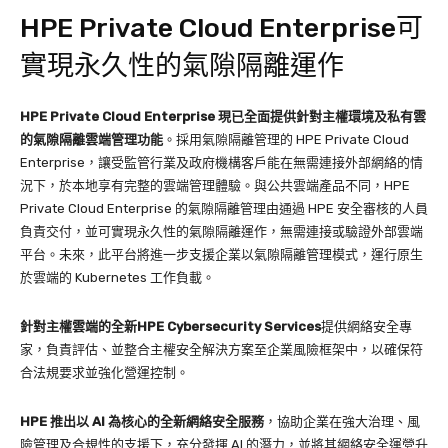
HPE Private Cloud Enterprise可
實現永久性的氣隙隔離運作
HPE Private Cloud Enterprise 現已全面提供針對主權環境及私有雲
的氣隙隔離雲端管理功能
。採用氣隙隔離管理的 HPE Private Cloud
Enterprise，讓受監管行業及政府機構客戶能在無需連接外部網絡的情
況下，於本地享有完整的雲端管理體驗。與公共雲端產品不同，HPE
Private Cloud Enterprise 的氣隙隔離管理由通過 HPE 安全審核的人員
負責交付，並可實現永久性的氣隙隔離運作，無需連接或驗證外部雲端
平台。未來，此平台將進一步支援企業以氣隙隔離管理模式，運行原生
於雲端的 Kubernetes 工作負載。
針對主權雲端的全新
HPE Cybersecurity Services
提供網絡安全專
家，負責評估、並整合主權安全解決方案至企業風險框架中，以確保符
合法規要求並強化營運控制。
HPE 推出以 AI 為核心的全新網絡安全服務
，協助企業在強大治理、風
險管理及合規性的支援下，充分發揮 AI 的潛力，並將其網絡安全運營升