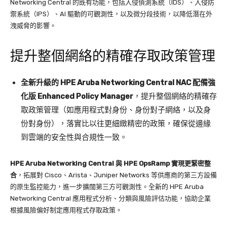
Networking Central 的既有功能，包括入侵偵測系統（IDS）、入侵防
禦系統（IPS）、AI 驅動的可觀測性，以及微分段技術，以降低潛在外
洩威脅的影響。
提升整個網絡的精確存取政策管理
全新升級的 HPE Aruba Networking Central NAC 配備強
化版 Enhanced Policy Manager
，提升整個網絡的精確存
取政策管理（如應用程式對身份、身份對子網絡，以及身
份對身份），落實比以往更細緻精密的政策，確保從邊緣
到雲端的安全性與合規性一致。
HPE Aruba Networking Central 與 HPE OpsRamp 實現更緊密整
合
，拓展對 Cisco、Arista、Juniper Networks 等供應商的第三方設備
的原生監控能力，進一步擴闊第三方可觀測性。全新的 HPE Aruba
Networking Central 應用程式分析、分類與風險評估功能，協助企業
根據風險偏好制定應用程式存取政策。