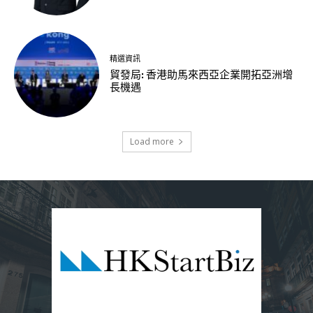
精選資訊
貿發局: 香港助馬來西亞企業開拓亞洲增
長機遇
Load more