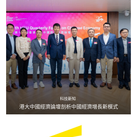
科技新知
港大中國經濟論壇剖析中國經濟增長新模式