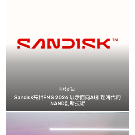
科技新知
Sandisk亮相FMS 2026 展示面向AI推理時代的
NAND創新技術